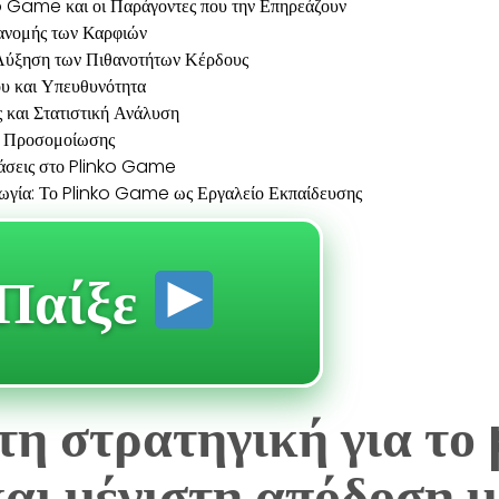
o Game και οι Παράγοντες που την Επηρεάζουν
ανομής των Καρφιών
ν Αύξηση των Πιθανοτήτων Κέρδους
ου και Υπευθυνότητα
 και Στατιστική Ανάλυση
 Προσομοίωσης
 Τάσεις στο Plinko Game
ωγία: Το Plinko Game ως Εργαλείο Εκπαίδευσης
Παίξε
τη στρατηγική για το
ι μέγιστη απόδοση μ