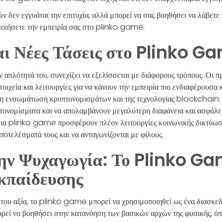
ν δεν εγγυάται την επιτυχία, αλλά μπορεί να σας βοηθήσει να λάβετε
ποιήσετε την εμπειρία σας στο plinko game.
και Νέες Τάσεις στο Plinko G
απλότητά του, συνεχίζει να εξελίσσεται με διάφορους τρόπους. Οι π
ιχεία και λειτουργίες για να κάνουν την εμπειρία πιο ενδιαφέρουσα κ
ι η ενσωμάτωση κρυπτονομισμάτων και της τεχνολογίας blockchain. 
πτονομίσματα και να απολαμβάνουν μεγαλύτερη διαφάνεια και ασφάλει
δια plinko game προσφέρουν πλέον λειτουργίες κοινωνικής δικτύωση
αποτελέσματά τους και να ανταγωνίζονται με φίλους.
ην Ψυχαγωγία: Το Plinko G
κπαίδευσης
του αξία, το plinko game μπορεί να χρησιμοποιηθεί ως ένα διασκε
ρεί να βοηθήσει στην κατανόηση των βασικών αρχών της φυσικής, όπ