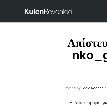
Απίστε
nko_g
Posted by
Eddie Roohan
o
Απίστευτη στρατηγικ