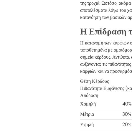
της τροχιά. Ωστόσο, ακόμα
αποτελέσματα λόγω του χα
κατανόηση των βασικών αρχ
Η Επίδραση 
Η κατανομή των καρφιών στ
τοποθετημένα με ομοιόμορφ
σημεία κέρδους. Αντίθετα, α
αυξάνοντας τις πιθανότητε
καρφιών και να προσαρμόσε
Θέση Κέρδους
Πιθανότητα Εμφάνισης (κα
Απόδοση
Χαμηλή
40%
Μέτρια
30%
Υψηλή
20%