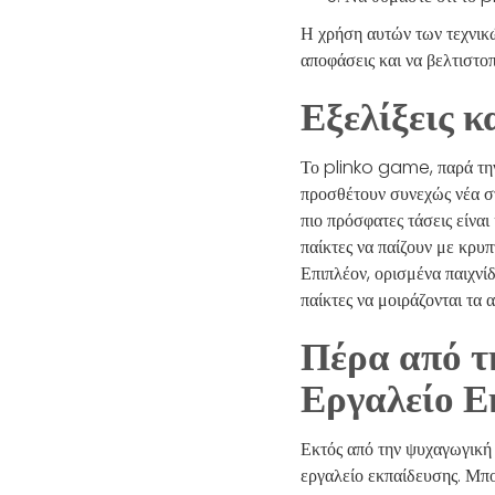
Η χρήση αυτών των τεχνικώ
αποφάσεις και να βελτιστο
Εξελίξεις 
Το plinko game, παρά την 
προσθέτουν συνεχώς νέα στο
πιο πρόσφατες τάσεις είνα
παίκτες να παίζουν με κρυ
Επιπλέον, ορισμένα παιχνί
παίκτες να μοιράζονται τα 
Πέρα από τ
Εργαλείο Ε
Εκτός από την ψυχαγωγική 
εργαλείο εκπαίδευσης. Μπο