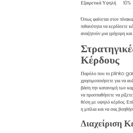
Εξαιρετικά Υψηλή
10%
Όπως φαίνεται στον πίνακα,
πιθανότητα να κερδίσετε κ
αναζητούν μια γρήγορη και
Στρατηγικέ
Κέρδους
Παρόλο που το plinko game
χρησιμοποιήσετε για να αυξ
βάση την κατανομή των καρ
να προσπαθήσετε να ρίξετε 
θέση με υψηλό κέρδος. Επί
η μπίλια και να σας βοηθή
Διαχείριση Κ