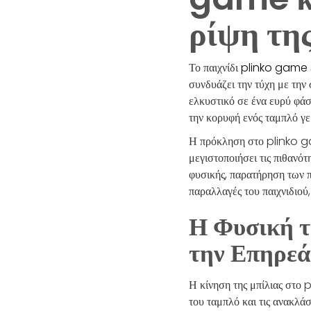
ρίψη της
Το παιχνίδι
plinko game
συνδυάζει την τύχη με την
ελκυστικό σε ένα ευρύ φάσμ
την κορυφή ενός ταμπλό γε
Η πρόκληση στο plinko gam
μεγιστοποιήσει τις πιθανό
φυσικής, παρατήρηση των 
παραλλαγές του παιχνιδιού,
Η Φυσική τ
την Επηρεά
Η κίνηση της μπίλιας στο 
του ταμπλό και τις ανακλάσ