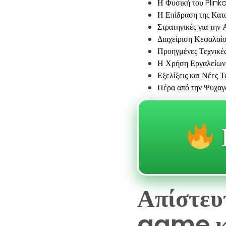
Η Φυσική του Plink
Η Επίδραση της Κατ
Στρατηγικές για τη
Διαχείριση Κεφαλαί
Προηγμένες Τεχνικές
Η Χρήση Εργαλείων
Εξελίξεις και Νέες
Πέρα από την Ψυχαγ
Απίστευ
game κα