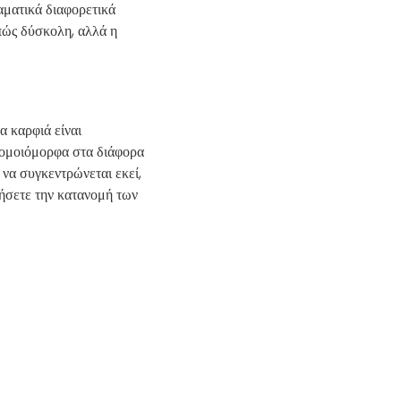
αματικά διαφορετικά
πώς δύσκολη, αλλά η
α καρφιά είναι
ί ομοιόμορφα στα διάφορα
ι να συγκεντρώνεται εκεί,
ρήσετε την κατανομή των