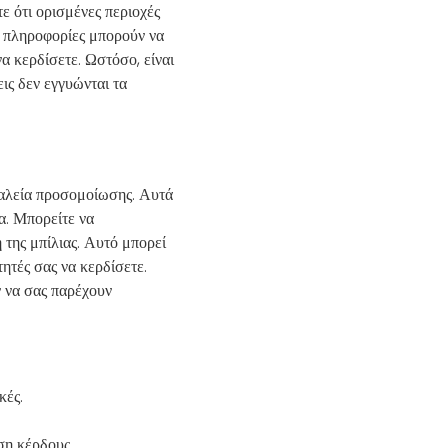
ε ότι ορισμένες περιοχές
ι πληροφορίες μπορούν να
α κερδίσετε. Ωστόσο, είναι
ις δεν εγγυώνται τα
γαλεία προσομοίωσης. Αυτά
α. Μπορείτε να
η της μπίλιας. Αυτό μπορεί
ητές σας να κερδίσετε.
 να σας παρέχουν
κές.
ση κέρδους.