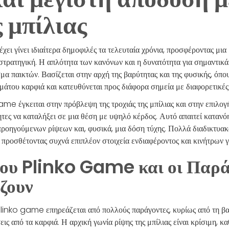
 μπίλιας
έχει γίνει ιδιαίτερα δημοφιλές τα τελευταία χρόνια, προσφέροντας μια
 στρατηγική. Η απλότητα των κανόνων και η δυνατότητα για σημαντικά
α παικτών. Βασίζεται στην αρχή της βαρύτητας και της φυσικής, όπου
μάτου καρφιά και κατευθύνεται προς διάφορα σημεία με διαφορετικές 
e έγκειται στην πρόβλεψη της τροχιάς της μπίλιας και στην επιλογ
τητες να καταλήξει σε μια θέση με υψηλό κέρδος. Αυτό απαιτεί καταν
προηγούμενων ρίψεων και, φυσικά, μια δόση τύχης. Πολλά διαδικτυα
 προσθέτοντας συχνά επιπλέον στοιχεία ενδιαφέροντος και κινήτρων γι
ου Plinko Game και οι Παρά
ζουν
plinko game επηρεάζεται από πολλούς παράγοντες, κυρίως από τη βαρ
εις από τα καρφιά. Η αρχική γωνία ρίψης της μπίλιας είναι κρίσιμη, κ