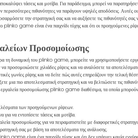
ποκαλύψει τάσεις και μοτίβα. Για παράδειγμα, μπορεί να παρατηρήσετ
υν περισσότερες πιθανότητες να παράγουν υψηλές αποδόσεις. Αυτές ο
σαρμόσετε την στρατηγική σας και να αυξήσετε τις πιθανότητές σας ν
ο plinko game είναι ένα παιχνίδι τύχης και ότι οι προηγούμενες ρίψε
αλείων Προσομοίωσης
ερα τη δυναμική του plinko game, μπορείτε να χρησιμοποιήσετε ερ
ν να προσομοιώσετε χιλιάδες ρίψεις και να αναλύσετε τα αποτελέσματ
τικές γωνίες ρίψης και να δείτε πώς αυτές επηρεάζουν την τελική θέσ
ετε μια πιο αποτελεσματική στρατηγική και να βελτιώσετε τις πιθανότ
εργαλεία προσομοίωσης plinko game διαθέσιμα, τα οποία μπορούν
ελέσματα των προηγούμενων ρίψεων.
 για να εντοπίσετε τάσεις και μοτίβα.
λεία προσομοίωσης για να πειραματιστείτε με διαφορετικές στρατηγι
ατηγική σας με βάση τα αποτελέσματα της ανάλυσης.
inko game είναι ένα παιχνίδι τύχης και ότι δεν υπάρχει καμία εγγύη