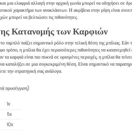
 και μια ελαφριά αλλαγή στην αρχική γωνία μπορεί να οδηγήσει σε δρ
οτικού χαρακτήρα των ανακλάσεων. Η ακρίβεια στην ρίψη είναι συνε
ών μπορεί να βελτιώσει τις πιθανότητες.
της Κατανομής των Καρφιών
ο ταμπλό παίζει σημαντικό ρόλο στην τελική θέση της μπίλιας. Εάν τ
ο τρόπο, η μπίλια θα έχει περισσότερες πιθανότητες να κατανεμηθε
ν τα καρφιά είναι πιο πυκνά σε ορισμένες περιοχές, η μπίλια θα τείνε
ς να καταλήξει σε μια συγκεκριμένη θέση. Είναι σημαντικό να παρατη
τε την στρατηγική σας ανάλογα.
τά προσέγγιση)
1x
5x
10x