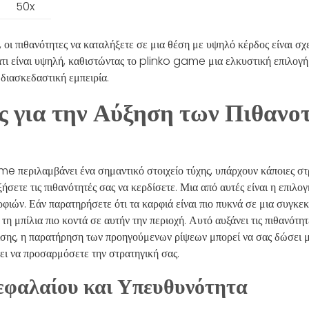
50x
 οι πιθανότητες να καταλήξετε σε μια θέση με υψηλό κέρδος είναι σχ
άτι είναι υψηλή, καθιστώντας το plinko game μια ελκυστική επιλογή 
 διασκεδαστική εμπειρία.
ς για την Αύξηση των Πιθανο
 περιλαμβάνει ένα σημαντικό στοιχείο τύχης, υπάρχουν κάποιες στρ
ήσετε τις πιθανότητές σας να κερδίσετε. Μια από αυτές είναι η επιλο
φιών. Εάν παρατηρήσετε ότι τα καρφιά είναι πιο πυκνά σε μια συγκεκ
τη μπίλια πιο κοντά σε αυτήν την περιοχή. Αυτό αυξάνει τις πιθανότητ
σης, η παρατήρηση των προηγούμενων ρίψεων μπορεί να σας δώσει μια
σει να προσαρμόσετε την στρατηγική σας.
εφαλαίου και Υπευθυνότητα