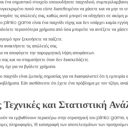
ναι ένα σημαντικό στοιχείο οποιουδήποτε παιχνιδιού, συμπεριλαμβα
υγκεκριμένο ποσό που είστε διατεθειμένοι να χάσετε και να μην το υπ
υνηγάτε τις απώλειές σας, καθώς αυτό μπορεί να οδηγήσει σε ακόμη μ
ο plinko game είναι ένα παιχνίδι τύχης και δεν υπάρχει καμία εγγύη
οδεύετε περισσότερα χρήματα από όσα μπορείτε να αντέξετε να χάσετ
γισμό πριν ξεκινήσετε να παίζετε.
 ανακτήσετε τις απώλειές σας.
ια να αποφύγετε την παρορμητική λήψη αποφάσεων.
 σας και να σταματήσετε όταν δεν διασκεδάζετε.
η, όχι για να βγάλετε χρήματα.
παιχνίδι είναι ζωτικής σημασίας για να διασφαλιστεί ότι η εμπειρία 
ροβλήματα. Εάν αισθάνεστε ότι έχετε ένα πρόβλημα με τον τζόγο, ανα
 Τεχνικές και Στατιστική Αν
υμούν να εμβαθύνουν περαιτέρω στην στρατηγική του plinko game, η
τιμες πληροφορίες. Η καταγραφή των αποτελεσμάτων των προηγούμε