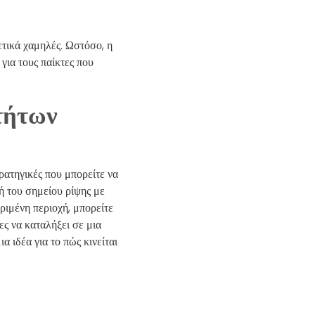
ετικά χαμηλές. Ωστόσο, η
για τους παίκτες που
τήτων
ατηγικές που μπορείτε να
γή του σημείου ρίψης με
ριμένη περιοχή, μπορείτε
ες να καταλήξει σε μια
 ιδέα για το πώς κινείται