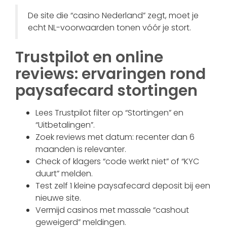
De site die “casino Nederland” zegt, moet je
echt NL-voorwaarden tonen vóór je stort.
Trustpilot en online
reviews: ervaringen rond
paysafecard stortingen
Lees Trustpilot filter op “Stortingen” en
“Uitbetalingen”.
Zoek reviews met datum: recenter dan 6
maanden is relevanter.
Check of klagers “code werkt niet” of “KYC
duurt” melden.
Test zelf 1 kleine paysafecard deposit bij een
nieuwe site.
Vermijd casinos met massale “cashout
geweigerd” meldingen.