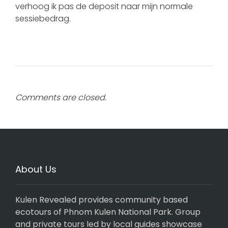
verhoog ik pas de deposit naar mijn normale
sessiebedrag.
Comments are closed.
About Us
Kulen Revealed provides community based
ecotours of Phnom Kulen National Park. Group
and private tours led by local guides showcase