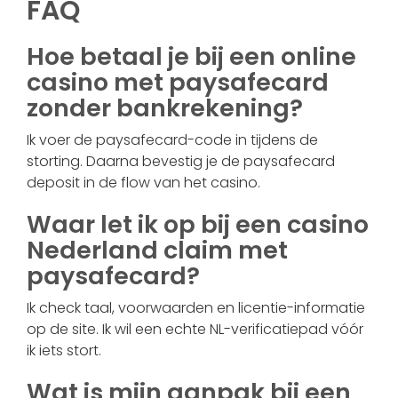
FAQ
Hoe betaal je bij een online
casino met paysafecard
zonder bankrekening?
Ik voer de paysafecard-code in tijdens de
storting. Daarna bevestig je de paysafecard
deposit in de flow van het casino.
Waar let ik op bij een casino
Nederland claim met
paysafecard?
Ik check taal, voorwaarden en licentie-informatie
op de site. Ik wil een echte NL-verificatiepad vóór
ik iets stort.
Wat is mijn aanpak bij een