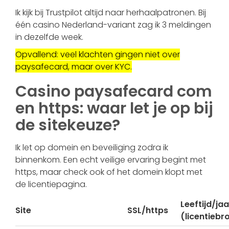
Ik kijk bij Trustpilot altijd naar herhaalpatronen. Bij
één casino Nederland-variant zag ik 3 meldingen
in dezelfde week.
Opvallend: veel klachten gingen niet over
paysafecard, maar over KYC.
Casino paysafecard com
en https: waar let je op bij
de sitekeuze?
Ik let op domein en beveiliging zodra ik
binnenkom. Een echt veilige ervaring begint met
https, maar check ook of het domein klopt met
de licentiepagina.
Leeftijd/jaa
Site
SSL/https
(licentiebr