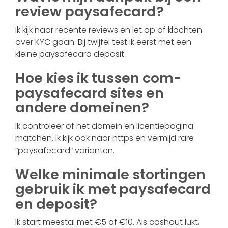
review paysafecard?
Ik kijk naar recente reviews en let op of klachten
over KYC gaan. Bij twijfel test ik eerst met een
kleine paysafecard deposit.
Hoe kies ik tussen com-
paysafecard sites en
andere domeinen?
Ik controleer of het domein en licentiepagina
matchen. Ik kijk ook naar https en vermijd rare
“paysafecard” varianten.
Welke minimale stortingen
gebruik ik met paysafecard
en deposit?
Ik start meestal met €5 of €10. Als cashout lukt,