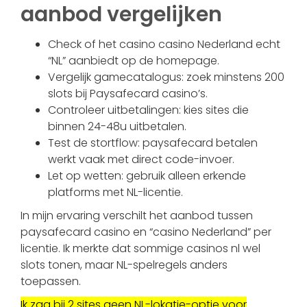
aanbod vergelijken
Check of het casino casino Nederland echt
“NL” aanbiedt op de homepage.
Vergelijk gamecatalogus: zoek minstens 200
slots bij Paysafecard casino’s.
Controleer uitbetalingen: kies sites die
binnen 24-48u uitbetalen.
Test de stortflow: paysafecard betalen
werkt vaak met direct code-invoer.
Let op wetten: gebruik alleen erkende
platforms met NL-licentie.
In mijn ervaring verschilt het aanbod tussen
paysafecard casino en “casino Nederland” per
licentie. Ik merkte dat sommige casinos nl wel
slots tonen, maar NL-spelregels anders
toepassen.
Ik zag bij 2 sites geen NL-lokatie-optie voor