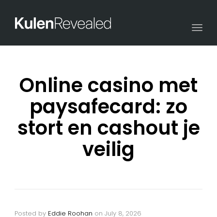
Togg
navi
Online casino met
paysafecard: zo
stort en cashout je
veilig
Posted by
Eddie Roohan
on
July 8, 2026