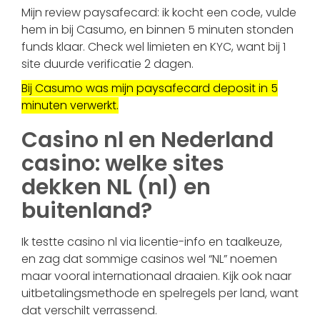
Mijn review paysafecard: ik kocht een code, vulde
hem in bij Casumo, en binnen 5 minuten stonden
funds klaar. Check wel limieten en KYC, want bij 1
site duurde verificatie 2 dagen.
Bij Casumo was mijn paysafecard deposit in 5
minuten verwerkt.
Casino nl en Nederland
casino: welke sites
dekken NL (nl) en
buitenland?
Ik testte casino nl via licentie-info en taalkeuze,
en zag dat sommige casinos wel “NL” noemen
maar vooral internationaal draaien. Kijk ook naar
uitbetalingsmethode en spelregels per land, want
dat verschilt verrassend.