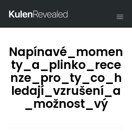
Togg
navi
Napínavé_momen
ty_a_plinko_rece
nze_pro_ty_co_h
ledají_vzrušení_a
_možnost_vý