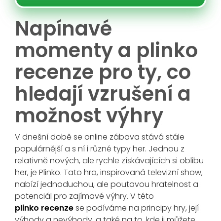
Napínavé
momenty a plinko
recenze pro ty, co
hledají vzrušení a
možnost výhry
V dnešní době se online zábava stává stále
populárnější a s ní i různé typy her. Jednou z
relativně nových, ale rychle získávajících si oblibu
her, je Plinko. Tato hra, inspirovaná televizní show,
nabízí jednoduchou, ale poutavou hratelnost a
potenciál pro zajímavé výhry. V této
plinko recenze
se podíváme na principy hry, její
výhody a nevýhody, a také na to, kde ji můžete