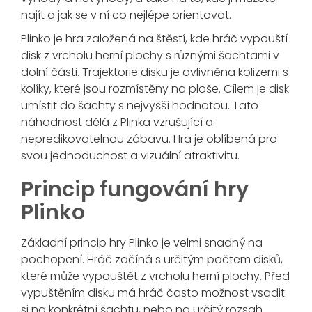
najít a jak se v ní co nejlépe orientovat.
Plinko je hra založená na štěstí, kde hráč vypouští
disk z vrcholu herní plochy s různými šachtami v
dolní části. Trajektorie disku je ovlivněna kolizemi s
kolíky, které jsou rozmístěny na ploše. Cílem je disk
umístit do šachty s nejvyšší hodnotou. Tato
náhodnost dělá z Plinka vzrušující a
nepredikovatelnou zábavu. Hra je oblíbená pro
svou jednoduchost a vizuální atraktivitu.
Princip fungování hry
Plinko
Základní princip hry Plinko je velmi snadný na
pochopení. Hráč začíná s určitým počtem disků,
které může vypouštět z vrcholu herní plochy. Před
vypuštěním disku má hráč často možnost vsadit
si na konkrétní šachtu, nebo na určitý rozsah