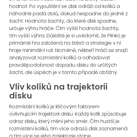
hodnot. Po vypuštění se disk odráží od kolíků a
náhodně padá dolů, dokud nespadne do jedné z
šacht. Hodnota šachty, do které disk spadne,
určuje výhru hráče. Čím vyšší hodnota šachty,
tím vyšší výhra. Důležité je si uvědomit, že Plinko je
primárně hra založená na štěstí a strategie v ní
hraje minimální roli. Nicméně, někteří hráči se snaží
analyzovat rozmístění kolíků a odhadovat
pravděpodobnost dopadu disku do určitých
šacht, ale úspěch je v tomto případě obtížný.
Vliv kolíků na trajektorii
disku
Rozmístění kolíků je klíčovým faktorem
ovlivňujícím trajektorii disku. Každý kolík způsobuje
odraz disku, který mění jeho směr. Čím hustší je
rozmístění kolíků, tím více odrazů disk zaznamená
a tím více se jeho trajektorie stane