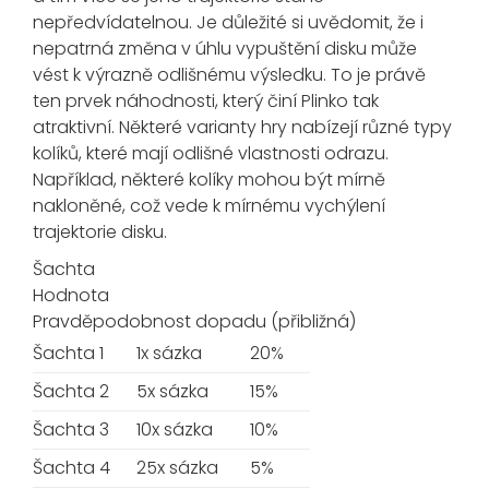
nepředvídatelnou. Je důležité si uvědomit, že i
nepatrná změna v úhlu vypuštění disku může
vést k výrazně odlišnému výsledku. To je právě
ten prvek náhodnosti, který činí Plinko tak
atraktivní. Některé varianty hry nabízejí různé typy
kolíků, které mají odlišné vlastnosti odrazu.
Například, některé kolíky mohou být mírně
nakloněné, což vede k mírnému vychýlení
trajektorie disku.
Šachta
Hodnota
Pravděpodobnost dopadu (přibližná)
Šachta 1
1x sázka
20%
Šachta 2
5x sázka
15%
Šachta 3
10x sázka
10%
Šachta 4
25x sázka
5%