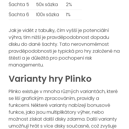
Šachta 5
50x sázka
2%
Šachta 6
100x sázka
1%
Jak je vidět z tabulky, čím vyšší je potenciální
výhra, tím nižší je pravděpodobnost dopadu
disku do dané šachty. Tato nerovnoměrnost
pravděpodobnosti je typická pro hry založené na
štěstí a je důležitá pro pochopení risk
managementu.
Varianty hry Plinko
Plinko existuje v mnoha různých variantách, které
se liší grafickým zpracováním, pravidly a
funkcemi. Některé varianty nabízejí bonusové
funkce, jako jsou multiplikátory výher, nebo
možnost získat další disky zdarma. Další varianty
umožňují hrát s více disky současně, což zvyšuje