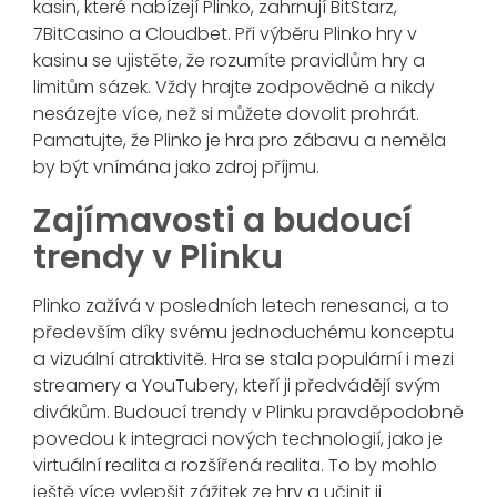
kasin, které nabízejí Plinko, zahrnují BitStarz,
7BitCasino a Cloudbet. Při výběru Plinko hry v
kasinu se ujistěte, že rozumíte pravidlům hry a
limitům sázek. Vždy hrajte zodpovědně a nikdy
nesázejte více, než si můžete dovolit prohrát.
Pamatujte, že Plinko je hra pro zábavu a neměla
by být vnímána jako zdroj příjmu.
Zajímavosti a budoucí
trendy v Plinku
Plinko zažívá v posledních letech renesanci, a to
především díky svému jednoduchému konceptu
a vizuální atraktivitě. Hra se stala populární i mezi
streamery a YouTubery, kteří ji předvádějí svým
divákům. Budoucí trendy v Plinku pravděpodobně
povedou k integraci nových technologií, jako je
virtuální realita a rozšířená realita. To by mohlo
ještě více vylepšit zážitek ze hry a učinit ji