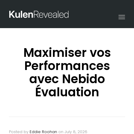
Togg
navi
Maximiser vos
Performances
avec Nebido
Évaluation
Posted by
Eddie Roohan
on
July 8, 2026