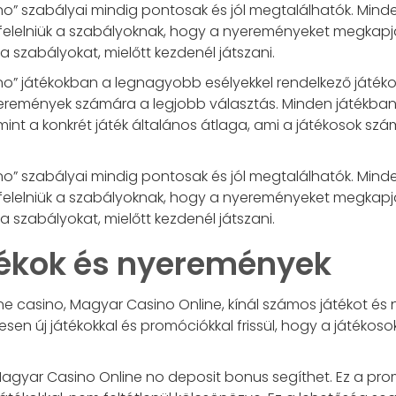
no” szabályai mindig pontosak és jól megtalálhatók. Mind
 felelniük a szabályoknak, hogy a nyereményeket megkapj
a szabályokat, mielőtt kezdenél játszani.
no” játékokban a legnagyobb esélyekkel rendelkező játéko
eremények számára a legjobb választás. Minden játékban
mint a konkrét játék általános átlaga, ami a játékosok s
no” szabályai mindig pontosak és jól megtalálhatók. Mind
 felelniük a szabályoknak, hogy a nyereményeket megkapj
a szabályokat, mielőtt kezdenél játszani.
tékok és nyeremények
ne casino, Magyar Casino Online, kínál számos játékot é
esen új játékokkal és promóciókkal frissül, hogy a játékos
 Magyar Casino Online no deposit bonus segíthet. Ez a pro