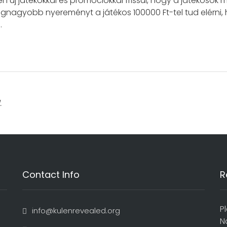
n új játékokkal és promóciókkal frissül, hogy a játékosok 
gnagyobb nyereményt a játékos 100000 Ft-tel tud elérni, 
.
.
Contact Info
R
P
info@kulenrevealed.org
N