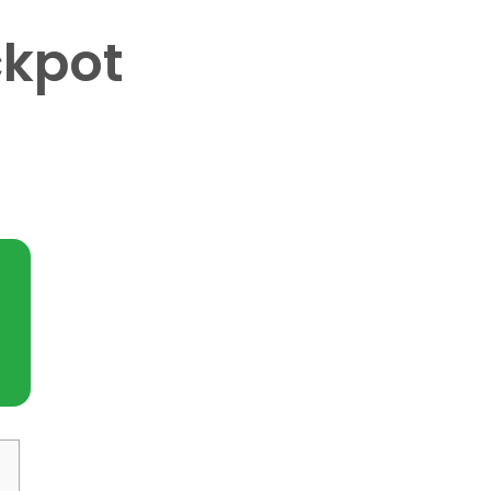
ckpot