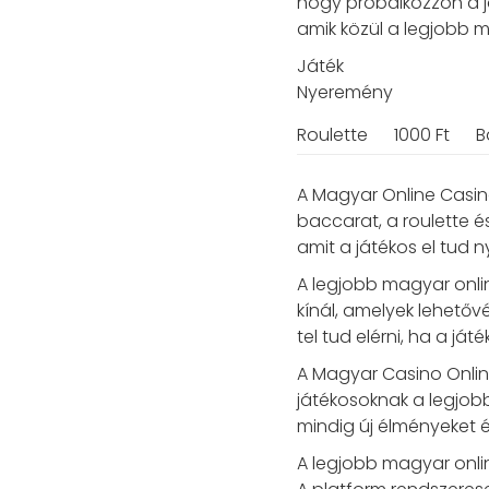
hogy próbálkozzon a já
amik közül a legjobb m
Játék
Nyeremény
Roulette
1000 Ft
B
A Magyar Online Casino
baccarat, a roulette 
amit a játékos el tud ny
A legjobb magyar onli
kínál, amelyek lehető
tel tud elérni, ha a já
A Magyar Casino Online
játékosoknak a legjobb
mindig új élményeket 
A legjobb magyar onli