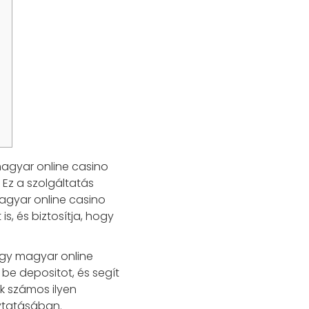
i
magyar online casino
Ez a szolgáltatás
agyar online casino
s, és biztosítja, hogy
egy magyar online
be depositot, és segít
k számos ilyen
lytatásában.