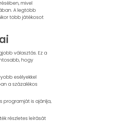
résében, mivel
ában. A legtöbb
kor több játékosot
ai
gjobb választás. Ez a
ontosabb, hogy
gyobb esélyekkel
ban a százalékos
programját is ajánlja,
ék részletes leírását