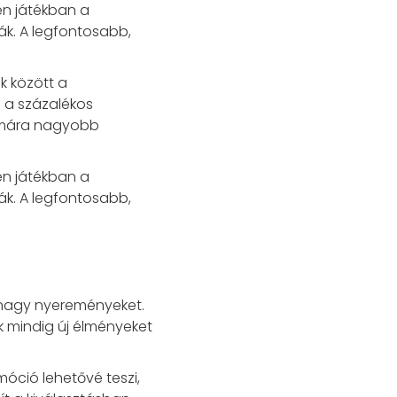
en játékban a
ák. A legfontosabb,
k között a
 a százalékos
zámára nagyobb
en játékban a
ák. A legfontosabb,
s nagy nyereményeket.
ok mindig új élményeket
móció lehetővé teszi,