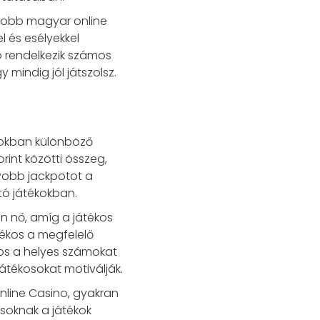
gjobb magyar online
l és esélyekkel
o rendelkezik számos
 mindig jól játszolsz.
kokban különböző
int közötti összeg,
yobb jackpotot a
tó játékokban.
 nő, amíg a játékos
tékos a megfelelő
kos a helyes számokat
átékosokat motiválják.
nline Casino, gyakran
soknak a játékok