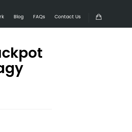
rk
Blog
FAQs
Contact Us
ackpot
agy