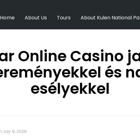
Home
About Us
Tours
About Kulen National Pa
r Online Casino j
ereményekkel és n
esélyekkel
n
July 9, 2026