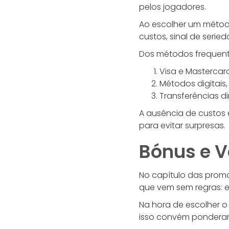
pelos jogadores.
Ao escolher um método
custos, sinal de seried
Dos métodos frequent
Visa e Mastercard
Métodos digitais
Transferências dir
A ausência de custos 
para evitar surpresas.
Bónus e 
No capítulo das promo
que vem sem regras: e
Na hora de escolher o 
isso convém ponderar