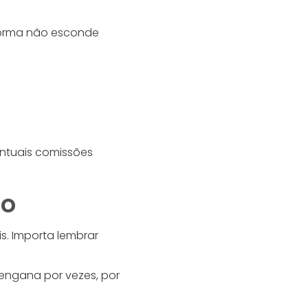
aforma não esconde
entuais comissões
no
s. Importa lembrar
a engana por vezes, por