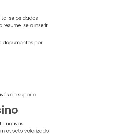
cita-se os dados
 resume-se a inserir
de documentos por
avés do suporte.
sino
ternativas
um aspeto valorizado