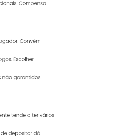
dicionais. Compensa
 jogador. Convém
ogos. Escolher
 não garantidos.
nte tende a ter vários
s de depositar dá