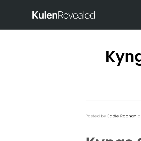
Kyng
Posted by
Eddie Roohan
o