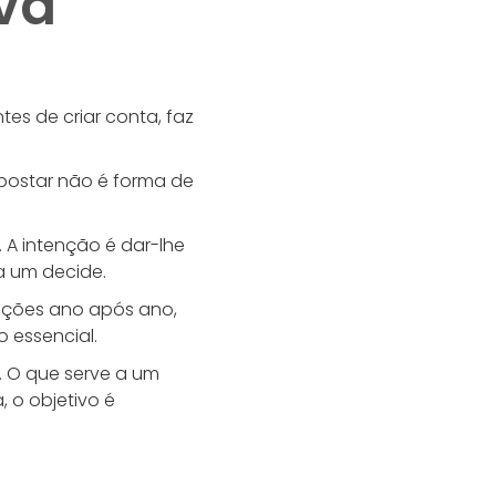
va
es de criar conta, faz
apostar não é forma de
 A intenção é dar-lhe
da um decide.
pções ano após ano,
o essencial.
. O que serve a um
 o objetivo é