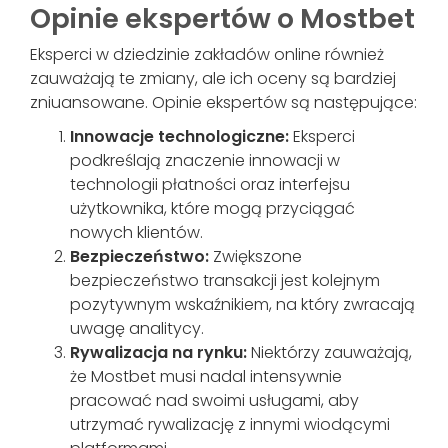
Opinie ekspertów o Mostbet
Eksperci w dziedzinie zakładów online również
zauważają te zmiany, ale ich oceny są bardziej
zniuansowane. Opinie ekspertów są następujące:
Innowacje technologiczne:
Eksperci
podkreślają znaczenie innowacji w
technologii płatności oraz interfejsu
użytkownika, które mogą przyciągać
nowych klientów.
Bezpieczeństwo:
Zwiększone
bezpieczeństwo transakcji jest kolejnym
pozytywnym wskaźnikiem, na który zwracają
uwagę analitycy.
Rywalizacja na rynku:
Niektórzy zauważają,
że Mostbet musi nadal intensywnie
pracować nad swoimi usługami, aby
utrzymać rywalizację z innymi wiodącymi