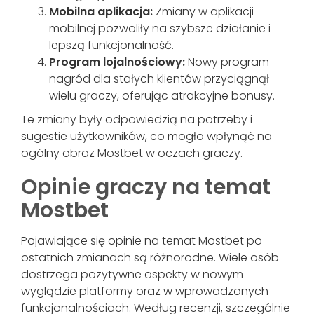
Mobilna aplikacja:
Zmiany w aplikacji
mobilnej pozwoliły na szybsze działanie i
lepszą funkcjonalność.
Program lojalnościowy:
Nowy program
nagród dla stałych klientów przyciągnął
wielu graczy, oferując atrakcyjne bonusy.
Te zmiany były odpowiedzią na potrzeby i
sugestie użytkowników, co mogło wpłynąć na
ogólny obraz Mostbet w oczach graczy.
Opinie graczy na temat
Mostbet
Pojawiające się opinie na temat Mostbet po
ostatnich zmianach są różnorodne. Wiele osób
dostrzega pozytywne aspekty w nowym
wyglądzie platformy oraz w wprowadzonych
funkcjonalnościach. Według recenzji, szczególnie