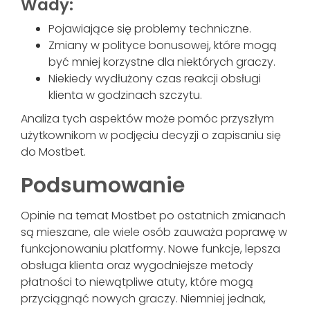
Wady:
Pojawiające się problemy techniczne.
Zmiany w polityce bonusowej, które mogą
być mniej korzystne dla niektórych graczy.
Niekiedy wydłużony czas reakcji obsługi
klienta w godzinach szczytu.
Analiza tych aspektów może pomóc przyszłym
użytkownikom w podjęciu decyzji o zapisaniu się
do Mostbet.
Podsumowanie
Opinie na temat Mostbet po ostatnich zmianach
są mieszane, ale wiele osób zauważa poprawę w
funkcjonowaniu platformy. Nowe funkcje, lepsza
obsługa klienta oraz wygodniejsze metody
płatności to niewątpliwe atuty, które mogą
przyciągnąć nowych graczy. Niemniej jednak,