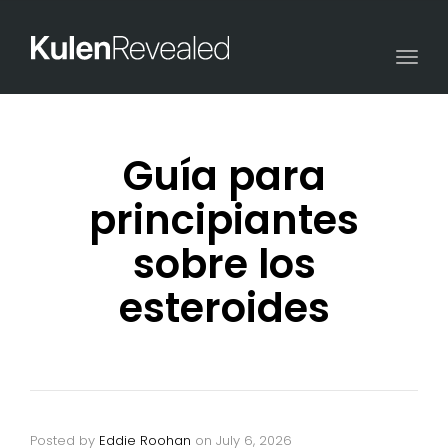
Togg
navi
Guía para
principiantes
sobre los
esteroides
Posted by
Eddie Roohan
on
July 6, 2026