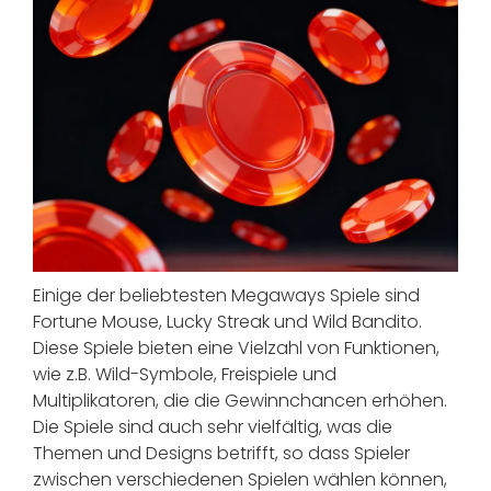
Einige der beliebtesten Megaways Spiele sind
Fortune Mouse, Lucky Streak und Wild Bandito.
Diese Spiele bieten eine Vielzahl von Funktionen,
wie z.B. Wild-Symbole, Freispiele und
Multiplikatoren, die die Gewinnchancen erhöhen.
Die Spiele sind auch sehr vielfältig, was die
Themen und Designs betrifft, so dass Spieler
zwischen verschiedenen Spielen wählen können,