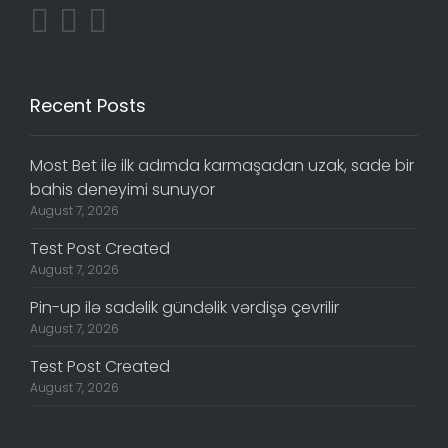
Recent Posts
Most Bet ile ilk adımda karmaşadan uzak, sade bir
bahis deneyimi sunuyor
August 7, 2026
Test Post Created
August 7, 2026
Pin-up ilə sadəlik gündəlik vərdişə çevrilir
August 7, 2026
Test Post Created
August 7, 2026