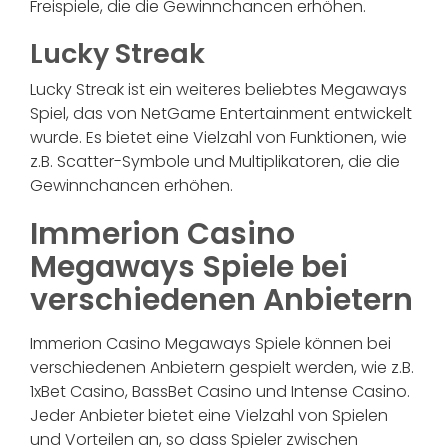
Freispiele, die die Gewinnchancen erhöhen.
Lucky Streak
Lucky Streak ist ein weiteres beliebtes Megaways
Spiel, das von NetGame Entertainment entwickelt
wurde. Es bietet eine Vielzahl von Funktionen, wie
z.B. Scatter-Symbole und Multiplikatoren, die die
Gewinnchancen erhöhen.
Immerion Casino
Megaways Spiele bei
verschiedenen Anbietern
Immerion Casino Megaways Spiele können bei
verschiedenen Anbietern gespielt werden, wie z.B.
1xBet Casino, BassBet Casino und Intense Casino.
Jeder Anbieter bietet eine Vielzahl von Spielen
und Vorteilen an, so dass Spieler zwischen