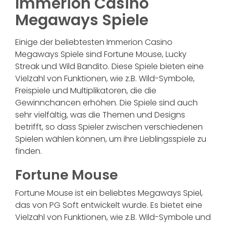
Immerion Casino
Megaways Spiele
Einige der beliebtesten Immerion Casino
Megaways Spiele sind Fortune Mouse, Lucky
Streak und Wild Bandito. Diese Spiele bieten eine
Vielzahl von Funktionen, wie z.B. Wild-Symbole,
Freispiele und Multiplikatoren, die die
Gewinnchancen erhöhen. Die Spiele sind auch
sehr vielfältig, was die Themen und Designs
betrifft, so dass Spieler zwischen verschiedenen
Spielen wählen können, um ihre Lieblingsspiele zu
finden.
Fortune Mouse
Fortune Mouse ist ein beliebtes Megaways Spiel,
das von PG Soft entwickelt wurde. Es bietet eine
Vielzahl von Funktionen, wie z.B. Wild-Symbole und