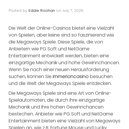
Posted by
Eddie Roohan
on
July 7, 2026
Die Welt der Online-Casinos bietet eine Vielzahl
von Spielen, aber keine sind so faszinierend wie
die Megaways Spiele. Diese Spiele, die von
Anbietern wie PG Soft und NetGame
Entertainment entwickelt werden, bieten eine
einzigartige Mechanik und hohe Gewinnchancen.
Wenn Sie nach einer neuen Herausforderung
suchen, können Sie
immerioncasino
besuchen
und die Welt der Megaways Spiele entdecken.
Die Megaways Spiele sind eine Art von Online-
Spielautomaten, die durch ihre einzigartige
Mechanik und ihre hohen Gewinnchancen
bestechen. Anbieter wie PG Soft und NetGame
Entertainment bieten eine Vielzahl von Megaways
Spielen an, wie z.B. Fortune Mouse und Lucky