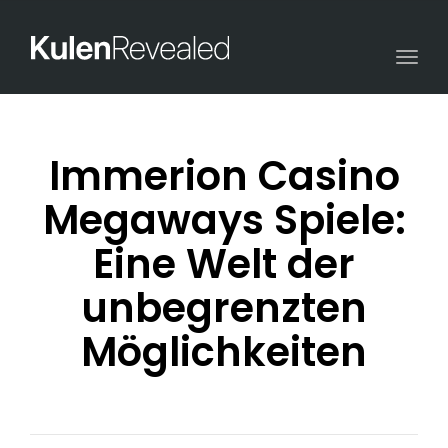
Togg
navi
Immerion Casino
Megaways Spiele:
Eine Welt der
unbegrenzten
Möglichkeiten