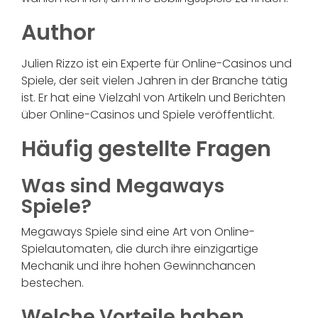
Author
Julien Rizzo ist ein Experte für Online-Casinos und
Spiele, der seit vielen Jahren in der Branche tätig
ist. Er hat eine Vielzahl von Artikeln und Berichten
über Online-Casinos und Spiele veröffentlicht.
Häufig gestellte Fragen
Was sind Megaways
Spiele?
Megaways Spiele sind eine Art von Online-
Spielautomaten, die durch ihre einzigartige
Mechanik und ihre hohen Gewinnchancen
bestechen.
Welche Vorteile haben