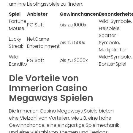
um ihre Lieblingsspiele zu finden.
Spiel
Anbieter
Gewinnchancen
Besonderheit
Fortune
Wild-Symbole,
PG Soft
bis zu 1000x
Mouse
Freispiele
Scatter-
Lucky
NetGame
bis zu 500x
Symbole,
Streak
Entertainment
Multiplikator
Wild
Wild-Symbole,
PG Soft
bis zu 2000x
Bandito
Bonus-Spiel
Die Vorteile von
Immerion Casino
Megaways Spielen
Die Immerion Casino Megaways Spiele bieten
eine Vielzahl von Vorteilen, wie z.B. eine hohe
Gewinnchance, eine einzigartige Spielmechanik
und eine Vielzahl von Themen und Designs.