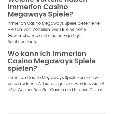
Immerion Casino
Megaways Spiele?
Immerion Casino Megaways Spiele bieten eine
Vielzahl von Vorteilen, wie z.B. eine hohe
Gewinnchance und eine einzigartige
Spielmechanik.
Wo kann ich Immerion
Casino Megaways Spiele
spielen?
Immerion Casino Megaways Spiele können bei
verschiedenen Anbietern gespielt werden, wie z.B.
1xBet Casino, BassBet Casino und Intense Casino.