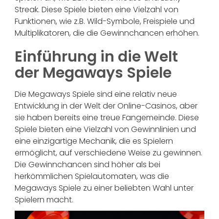
Streak. Diese Spiele bieten eine Vielzahl von
Funktionen, wie z.B. Wild-Symbole, Freispiele und
Multiplikatoren, die die Gewinnchancen erhöhen.
Einführung in die Welt
der Megaways Spiele
Die Megaways Spiele sind eine relativ neue
Entwicklung in der Welt der Online-Casinos, aber
sie haben bereits eine treue Fangemeinde. Diese
Spiele bieten eine Vielzahl von Gewinnlinien und
eine einzigartige Mechanik, die es Spielern
ermöglicht, auf verschiedene Weise zu gewinnen.
Die Gewinnchancen sind höher als bei
herkömmlichen Spielautomaten, was die
Megaways Spiele zu einer beliebten Wahl unter
Spielern macht.