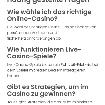
Wie wähle ich das richtige
Online-Casino?
Die Wahl des richtigen Online-Casinos hängt von
persönlichen Vorlieben und
Sicherheitsanforderungen ab.
Wie funktionieren Live-
Casino-Spiele?
Live-Casino-Spiele bieten ein Echtzeit-Erlebnis, bei
dem Spieler mit realen Dealern interagieren
können.
Gibt es Strategien, um im
Casino zu gewinnen?
Ja, es gibt Strategien, die das Risiko minimieren