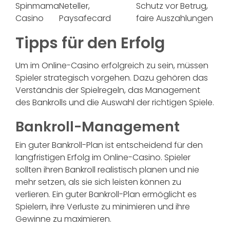
Spinmama
Neteller,
Schutz vor Betrug,
Casino
Paysafecard
faire Auszahlungen
Tipps für den Erfolg
Um im Online-Casino erfolgreich zu sein, müssen
Spieler strategisch vorgehen. Dazu gehören das
Verständnis der Spielregeln, das Management
des Bankrolls und die Auswahl der richtigen Spiele.
Bankroll-Management
Ein guter Bankroll-Plan ist entscheidend für den
langfristigen Erfolg im Online-Casino. Spieler
sollten ihren Bankroll realistisch planen und nie
mehr setzen, als sie sich leisten können zu
verlieren. Ein guter Bankroll-Plan ermöglicht es
Spielern, ihre Verluste zu minimieren und ihre
Gewinne zu maximieren.