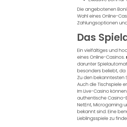
Die angebotenen Boni 
Wahl eines Online-Casin
Zahlungsoptionen und 
Das Spiel
Ein vielfältiges und ho
eines Online-Casinos.
darunter Spielautomate
besonders beliebt, da 
Zu den bekanntesten S
Auch die Tischspiele e
Im Live-Casino können 
authentische Casino-E
NetEnt, Microgaming un
bekannt sind. Eine benu
Lieblingsspiele zu finde