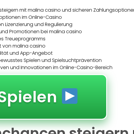
eigern mit malina casino und sicheren Zahlungsoptionen 
optionen im Online-Casino
n Lizenzierung und Regulierung
nd Promotionen bei malina casino
es Treueprogramms
 von malina casino
lität und App-Angebot
wusstes Spielen und Spielsuchtprävention
iven und Innovationen im Online-Casino-Bereich
Spielen
chancen steigern 