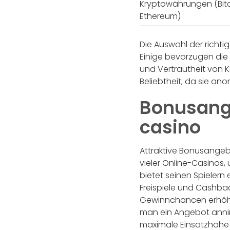
Kryptowährungen (Bitc
Ethereum)
Die Auswahl der richti
Einige bevorzugen die 
und Vertrautheit von 
Beliebtheit, da sie a
Bonusang
casino
Attraktive Bonusangeb
vieler Online-Casinos
bietet seinen Spieler
Freispiele und Cashbac
Gewinnchancen erhöhen
man ein Angebot anni
maximale Einsatzhöhe u