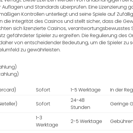
r Auflagen und Standards überprüfen. Eine Lizenzierung ga
ßigen Kontrollen unterliegt und seine Spiele auf Zufälligk
 die Integrität des Casinos und stellt sicher, dass die Ge
chten sich lizenzierte Casinos, verantwortungsbewusstes 
gefährdeter Spieler zu ergreifen. Die Regulierung des O
t daher von entscheidender Bedeutung, um die Spieler zu 
ielumfeld zu gewährleisten.
ahlung)
zahlung)
tercard)
Sofort
1-5 Werktage
In der Reg
24-48
Neteller)
Sofort
Geringe 
Stunden
1-3
2-5 Werktage
Gebühren
Werktage