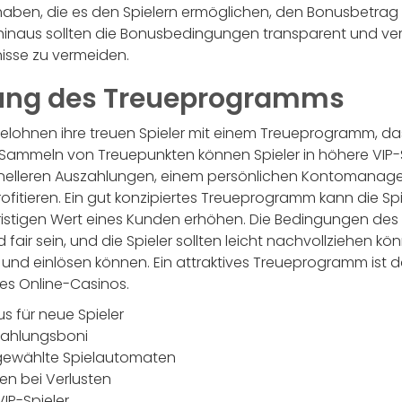
en, die es den Spielern ermöglichen, den Bonusbetrag 
 hinaus sollten die Bonusbedingungen transparent und ver
isse zu vermeiden.
ung des Treueprogramms
elohnen ihre treuen Spieler mit einem Treueprogramm, das
s Sammeln von Treuepunkten können Spieler in höhere VIP
hnelleren Auszahlungen, einem persönlichen Kontomanag
profitieren. Ein gut konzipiertes Treueprogramm kann die S
ristigen Wert eines Kunden erhöhen. Die Bedingungen d
 fair sein, und die Spieler sollten leicht nachvollziehen kön
nd einlösen können. Ein attraktives Treueprogramm ist da
nes Online-Casinos.
 für neue Spieler
zahlungsboni
usgewählte Spielautomaten
n bei Verlusten
VIP-Spieler