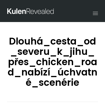
Togg
navi
Dlouhá_cesta_od
_severu_k_jihu_
přes_chicken_roa
d_nabízí_úchvatn
é_scenérie