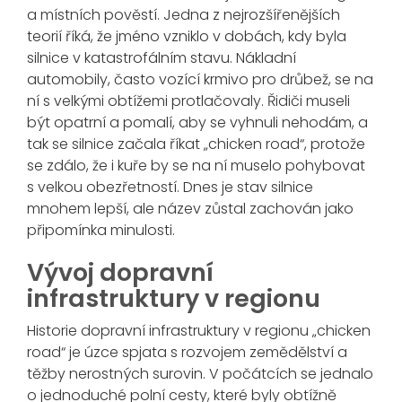
a místních pověstí. Jedna z nejrozšířenějších
teorií říká, že jméno vzniklo v dobách, kdy byla
silnice v katastrofálním stavu. Nákladní
automobily, často vozící krmivo pro drůbež, se na
ní s velkými obtížemi protlačovaly. Řidiči museli
být opatrní a pomalí, aby se vyhnuli nehodám, a
tak se silnice začala říkat „chicken road“, protože
se zdálo, že i kuře by se na ní muselo pohybovat
s velkou obezřetností. Dnes je stav silnice
mnohem lepší, ale název zůstal zachován jako
připomínka minulosti.
Vývoj dopravní
infrastruktury v regionu
Historie dopravní infrastruktury v regionu „chicken
road“ je úzce spjata s rozvojem zemědělství a
těžby nerostných surovin. V počátcích se jednalo
o jednoduché polní cesty, které byly obtížně