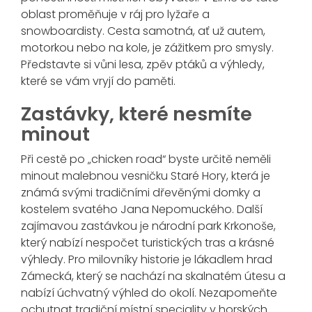
oblast proměňuje v ráj pro lyžaře a
snowboardisty. Cesta samotná, ať už autem,
motorkou nebo na kole, je zážitkem pro smysly.
Představte si vůni lesa, zpěv ptáků a výhledy,
které se vám vryjí do paměti.
Zastávky, které nesmíte
minout
Při cestě po „chicken road“ byste určitě neměli
minout malebnou vesničku Staré Hory, která je
známá svými tradičními dřevěnými domky a
kostelem svatého Jana Nepomuckého. Další
zajímavou zastávkou je národní park Krkonoše,
který nabízí nespočet turistických tras a krásné
výhledy. Pro milovníky historie je lákadlem hrad
Zámecká, který se nachází na skalnatém útesu a
nabízí úchvatný výhled do okolí. Nezapomeňte
ochutnat tradiční místní speciality v horských