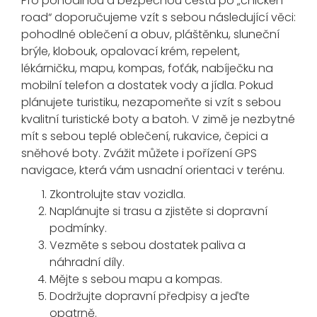
Pro pohodlnou a bezpečnou cestu po „chicken
road“ doporučujeme vzít s sebou následující věci:
pohodlné oblečení a obuv, pláštěnku, sluneční
brýle, klobouk, opalovací krém, repelent,
lékárničku, mapu, kompas, foťák, nabíječku na
mobilní telefon a dostatek vody a jídla. Pokud
plánujete turistiku, nezapomeňte si vzít s sebou
kvalitní turistické boty a batoh. V zimě je nezbytné
mít s sebou teplé oblečení, rukavice, čepici a
sněhové boty. Zvážit můžete i pořízení GPS
navigace, která vám usnadní orientaci v terénu.
Zkontrolujte stav vozidla.
Naplánujte si trasu a zjistěte si dopravní
podmínky.
Vezměte s sebou dostatek paliva a
náhradní díly.
Mějte s sebou mapu a kompas.
Dodržujte dopravní předpisy a jeďte
opatrně.