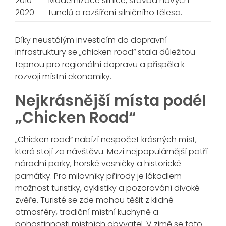
2010-
Modernizace silnice, stavba nových
2020
tunelů a rozšíření silničního tělesa.
Díky neustálým investicím do dopravní
infrastruktury se „chicken road“ stala důležitou
tepnou pro regionální dopravu a přispěla k
rozvoji místní ekonomiky.
Nejkrásnější místa podél
„Chicken Road“
„Chicken road“ nabízí nespočet krásných míst,
která stojí za návštěvu. Mezi nejpopulárnější patří
národní parky, horské vesničky a historické
památky. Pro milovníky přírody je lákadlem
možnost turistiky, cyklistiky a pozorování divoké
zvěře. Turisté se zde mohou těšit z klidné
atmosféry, tradiční místní kuchyně a
pohostinnosti místních obyvatel. V zimě se tato