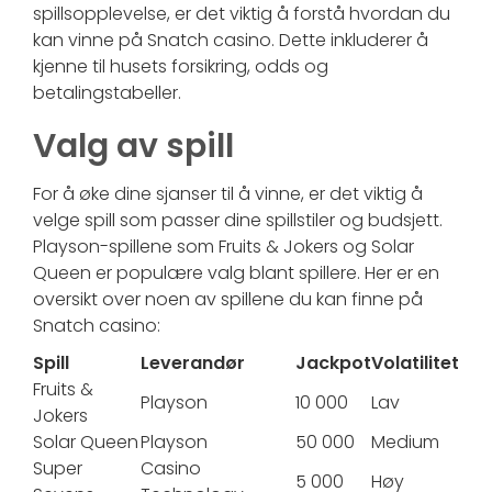
spillsopplevelse, er det viktig å forstå hvordan du
kan vinne på Snatch casino. Dette inkluderer å
kjenne til husets forsikring, odds og
betalingstabeller.
Valg av spill
For å øke dine sjanser til å vinne, er det viktig å
velge spill som passer dine spillstiler og budsjett.
Playson-spillene som Fruits & Jokers og Solar
Queen er populære valg blant spillere. Her er en
oversikt over noen av spillene du kan finne på
Snatch casino:
Spill
Leverandør
Jackpot
Volatilitet
Fruits &
Playson
10 000
Lav
Jokers
Solar Queen
Playson
50 000
Medium
Super
Casino
5 000
Høy