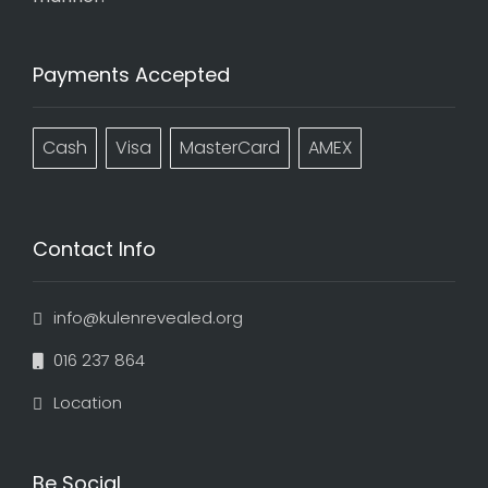
Payments Accepted
Cash
Visa
MasterCard
AMEX
Contact Info
info@kulenrevealed.org
016 237 864
Location
Be Social