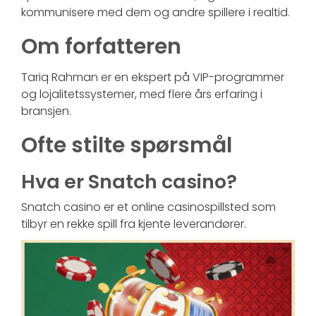
kommunisere med dem og andre spillere i realtid.
Om forfatteren
Tariq Rahman er en ekspert på VIP-programmer
og lojalitetssystemer, med flere års erfaring i
bransjen.
Ofte stilte spørsmål
Hva er Snatch casino?
Snatch casino er et online casinospillsted som
tilbyr en rekke spill fra kjente leverandører.