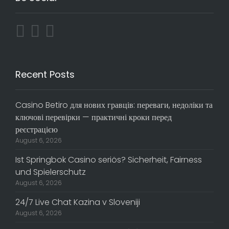
Recent Posts
Casino Betiro для нових гравців: переваги, недоліки та
ключові перевірки — практичні кроки перед
реєстрацією
August 6, 2026
Ist Springbok Casino seriös? Sicherheit, Fairness
und Spielerschutz
August 6, 2026
24/7 Live Chat Kazina v Sloveniji
August 6, 2026