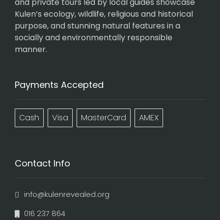
and private tours led by local guides showcase
Kulen’s ecology, wildlife, religious and historical
purpose, and stunning natural features in a
socially and environmentally responsible
manner.
Payments Accepted
Cash
Visa
MasterCard
AMEX
Contact Info
info@kulenrevealed.org
016 237 864