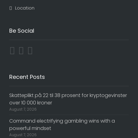
Location
Be Social
Recent Posts
Skatteplikt på 22 til 38 prosent for kryptogevinster
over 10 000 kroner
August 7, 2026
Command electrifying gambling wins with a
powerful mindset
August 7, 2026