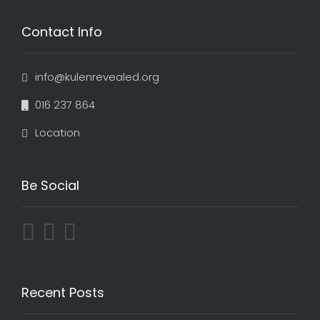
Contact Info
info@kulenrevealed.org
016 237 864
Location
Be Social
Recent Posts