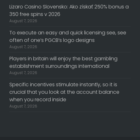
Lizaro Casino Slovensko: Ako získať 250% bonus a
350 free spins v 2026
August 7, 2026
To execute an easy and quick licensing see, see
often of one’s PGCB’s logo designs
August 7, 2026
Players in britain will enjoy the best gambling
establishment surroundings international
August 7, 2026
Specific incentives stimulate instantly, so it is
crucial that you look at the account balance
when you record inside
August 7, 2026