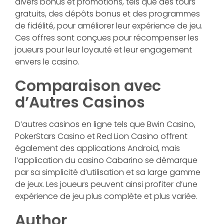
divers bonus et promotions, tels que des tours
gratuits, des dépôts bonus et des programmes
de fidélité, pour améliorer leur expérience de jeu.
Ces offres sont conçues pour récompenser les
joueurs pour leur loyauté et leur engagement
envers le casino.
Comparaison avec
d’Autres Casinos
D’autres casinos en ligne tels que Bwin Casino,
PokerStars Casino et Red Lion Casino offrent
également des applications Android, mais
l’application du casino Cabarino se démarque
par sa simplicité d’utilisation et sa large gamme
de jeux. Les joueurs peuvent ainsi profiter d’une
expérience de jeu plus complète et plus variée.
Author