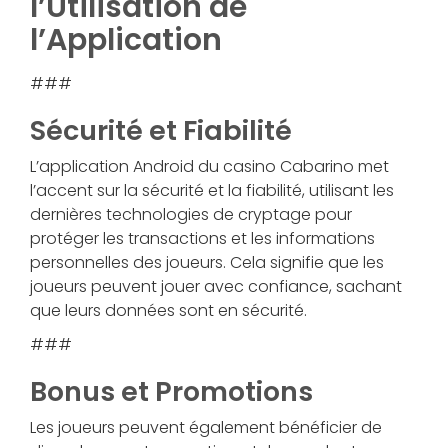
l’Utilisation de
l’Application
###
Sécurité et Fiabilité
L’application Android du casino Cabarino met
l’accent sur la sécurité et la fiabilité, utilisant les
dernières technologies de cryptage pour
protéger les transactions et les informations
personnelles des joueurs. Cela signifie que les
joueurs peuvent jouer avec confiance, sachant
que leurs données sont en sécurité.
###
Bonus et Promotions
Les joueurs peuvent également bénéficier de