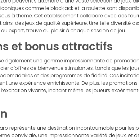
lizaro peuvent s’attendre à une vaste sélection de jeux, al
 iconiques comme le blackjack et la roulette sont disponi
sous à thème. Cet établissement collabore avec des fou
 ainsi des jeux de qualité supérieure. Une telle diversité
ce ou expert, trouve du plaisir à chaque session de jeu.
s et bonus attractifs
pose également une gamme impressionnante de promotion
cier d’offres de bienvenue stimulantes, tandis que les joue
domadaires et des programmes de fidélité. Ces incitati
rent une expérience enrichissante. De plus, les promotion
excitation vivante, incitant même les joueurs expériment
on
izaro représente une destination incontournable pour les 
orme conviviale, une impressionnante variété de jeux, et 