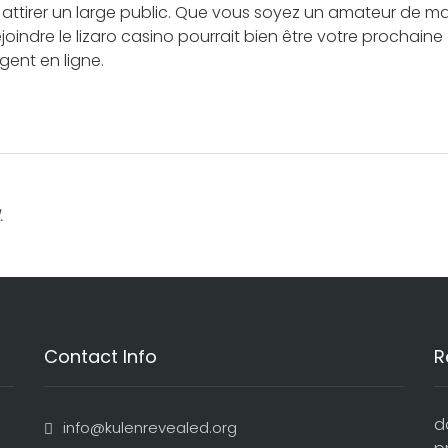
t à attirer un large public. Que vous soyez un amateur de 
rejoindre le lizaro casino pourrait bien être votre prochai
gent en ligne.
.
Contact Info
R
d
info@kulenrevealed.org