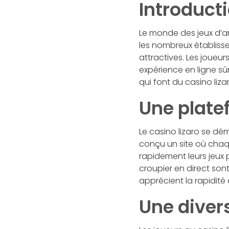
Introducti
Le monde des jeux d’a
les nombreux établisse
attractives. Les joueu
expérience en ligne sûr
qui font du casino liz
Une plate
Le casino lizaro se dé
conçu un site où chaq
rapidement leurs jeux p
croupier en direct son
apprécient la rapidité d
Une divers