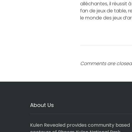
alléchantes, il réussi
fan de jeux de table, 
le monde des jeux d’ar
Comments are closed
About Us
Kulen Revealed provides community based