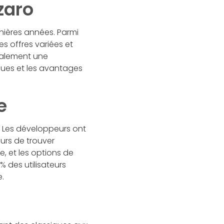
zaro
nières années. Parmi
es offres variées et
également une
iques et les avantages
e
e. Les développeurs ont
urs de trouver
e, et les options de
% des utilisateurs
e.