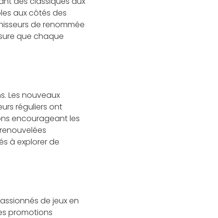
lant des classiques aux
bles aux côtés des
rnisseurs de renommée
 assure que chaque
s. Les nouveaux
urs réguliers ont
ons encourageant les
s renouvelées
és à explorer de
passionnés de jeux en
des promotions