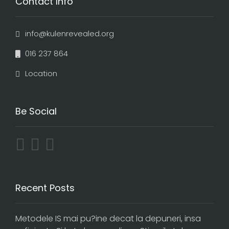
Contact Info
info@kulenrevealed.org
016 237 864
Location
Be Social
Recent Posts
Metodele IS mai pu?ine decat la depuneri, insa