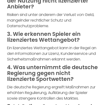
der Nutzung nicht lizenzierter
Anbieter?
Risiken sind unter anderem der Verlust von Geld,
mangelnder rechtlicher Schutz und
Datenschutzprobleme.
3. Wie erkennen Spieler ein
lizenziertes Wettangebot?
Ein lizenziertes Wettangebot kann in der Regel an
den Informationen zur Lizenz, Kundenservice und
Sicherheitsmaßnahmen erkannt werden.
4. Was unternimmt die deutsche
Regierung gegen nicht
lizenzierte Sportwetten?
Die deutsche Regierung ergreift Maßnahmen zur
erhöhten Regulierung, Aufklärung der Spieler
sowie strengere Kontrollen des Marktes.