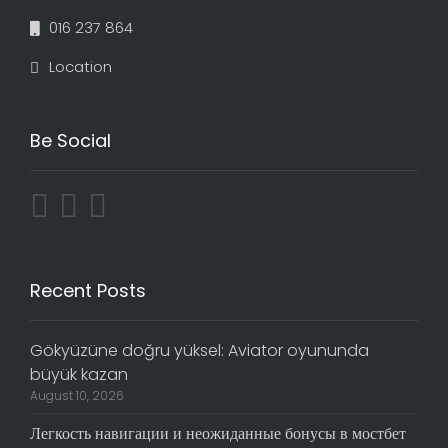
016 237 864
Location
Be Social
Recent Posts
Gökyüzüne doğru yüksel: Aviator oyununda
büyük kazan
August 10, 2026
Легкость навигации и неожиданные бонусы в мостбет