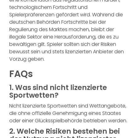
technologischem Fortschritt und
Spielerpräferenzen gefördert wird. Während die
deutschen Behörden Fortschritte bei der
Regulierung des Marktes machen, bleibt der
illegale Sektor eine Herausforderung, die es zu
bewältigen gilt. Spieler sollten sich der Risiken
bewusst sein und stets lizenzierten Anbieter den
Vorzug geben.
FAQs
1. Was sind nicht lizenzierte
Sportwetten?
Nicht lizenzierte Sportwetten sind Wettangebote,
die ohne offizielle Genehmigung eines Staates
oder einer Glücksspielbehörde betrieben werden.
2. Welche Risiken bestehen bei