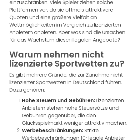
einzuschränken. Viele Spieler ziehen solche
Plattformen vor, da sie oftmals attraktivere
Quoten und eine größere Vielfalt an
Wettmöglichkeiten im Vergleich zu lizenzierten
Anbietern anbieten. Aber was sind die Ursachen
für das Wachstum dieser illegalen Angebote?
Warum nehmen nicht
lizenzierte Sportwetten zu?
Es gibt mehrere Gründe, die zur Zunahme nicht
lizenzierter Sportwetten in Deutschland führen.
Dazu gehören:
Hohe Steuern und Gebühren:
Lizenzierten
Anbietern stehen hohe Steuersätze und
Gebühren gegenüber, die den
Glücksspielmarkt weniger attraktiv machen.
Werbebeschränkungen:
Strikte
Werbebeschränkungen für legale Anbieter