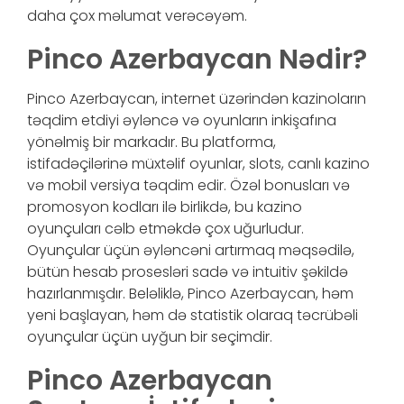
daha çox məlumat verəcəyəm.
Pinco Azerbaycan Nədir?
Pinco Azerbaycan, internet üzərindən kazinoların
təqdim etdiyi əyləncə və oyunların inkişafına
yönəlmiş bir markadır. Bu platforma,
istifadəçilərinə müxtəlif oyunlar, slots, canlı kazino
və mobil versiya təqdim edir. Özəl bonusları və
promosyon kodları ilə birlikdə, bu kazino
oyunçuları cəlb etməkdə çox uğurludur.
Oyunçular üçün əyləncəni artırmaq məqsədilə,
bütün hesab prosesləri sadə və intuitiv şəkildə
hazırlanmışdır. Beləliklə, Pinco Azerbaycan, həm
yeni başlayan, həm də statistik olaraq təcrübəli
oyunçular üçün uyğun bir seçimdir.
Pinco Azerbaycan