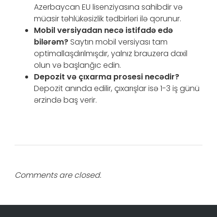
Azerbaycan EU lisenziyasına sahibdir və
müasir təhlükəsizlik tədbirləri ilə qorunur.
Mobil versiyadan necə istifadə edə
bilərəm?
Saytın mobil versiyası tam
optimallaşdırılmışdır, yalnız brauzera daxil
olun və başlanğıc edin.
Depozit və çıxarma prosesi necədir?
Depozit anında edilir, çıxarışlar isə 1-3 iş günü
ərzində baş verir.
Comments are closed.