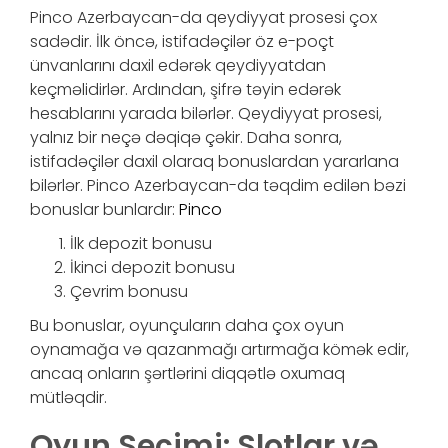
Pinco Azerbaycan-da qeydiyyat prosesi çox
sadədir. İlk öncə, istifadəçilər öz e-poçt
ünvanlarını daxil edərək qeydiyyatdan
keçməlidirlər. Ardından, şifrə təyin edərək
hesablarını yarada bilərlər. Qeydiyyat prosesi,
yalnız bir neçə dəqiqə çəkir. Daha sonra,
istifadəçilər daxil olaraq bonuslardan yararlana
bilərlər. Pinco Azerbaycan-da təqdim edilən bəzi
bonuslar bunlardır:
Pinco
İlk depozit bonusu
İkinci depozit bonusu
Çevrim bonusu
Bu bonuslar, oyunçuların daha çox oyun
oynamağa və qazanmağı artırmağa kömək edir,
ancaq onların şərtlərini diqqətlə oxumaq
mütləqdir.
Oyun Seçimi: Slotlar və