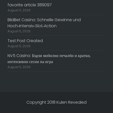
favorite article 389097
August 6, 2026
BildBet Casino: Schnelle Gewinne und
Hoch‑Intensiv‑Slot‑Action
August 5, 2026
Test Post Created
August 5, 2026
NV5 Casino: Бързи мобилни печалби и кратки,
интензивни сесии на игра
August 5, 2026
Copyright 2018 Kulen Revealed