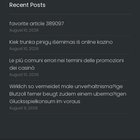
Recent Posts
favorite article 389097
August 10, 2026
Kiek trunka pinigų išėmimas iš online kazino
August 10, 2026
Le più comuni errori nei termini delle promozioni
dei casinò
August 10, 2026
Wirklich so vermeidet male unverhaltnisma?ige
Blutzoll ferner beugt zudem einem uberma?igen
Glucksspielkonsum im voraus
August 9, 2026