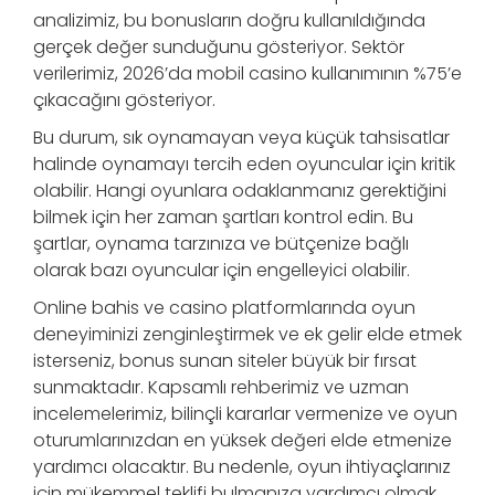
analizimiz, bu bonusların doğru kullanıldığında
gerçek değer sunduğunu gösteriyor. Sektör
verilerimiz, 2026’da mobil casino kullanımının %75’e
çıkacağını gösteriyor.
Bu durum, sık oynamayan veya küçük tahsisatlar
halinde oynamayı tercih eden oyuncular için kritik
olabilir. Hangi oyunlara odaklanmanız gerektiğini
bilmek için her zaman şartları kontrol edin. Bu
şartlar, oynama tarzınıza ve bütçenize bağlı
olarak bazı oyuncular için engelleyici olabilir.
Online bahis ve casino platformlarında oyun
deneyiminizi zenginleştirmek ve ek gelir elde etmek
isterseniz, bonus sunan siteler büyük bir fırsat
sunmaktadır. Kapsamlı rehberimiz ve uzman
incelemelerimiz, bilinçli kararlar vermenize ve oyun
oturumlarınızdan en yüksek değeri elde etmenize
yardımcı olacaktır. Bu nedenle, oyun ihtiyaçlarınız
için mükemmel teklifi bulmanıza yardımcı olmak