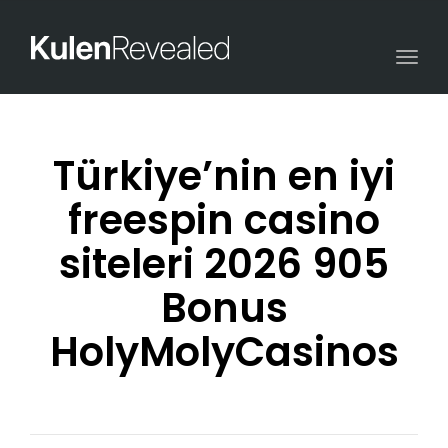
Togg
navi
Türkiye’nin en iyi
freespin casino
siteleri 2026 905
Bonus
HolyMolyCasinos