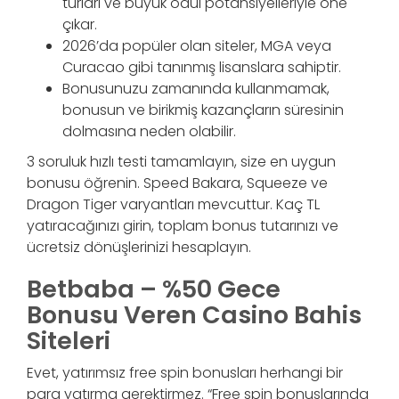
turları ve büyük ödül potansiyelleriyle öne
çıkar.
2026’da popüler olan siteler, MGA veya
Curacao gibi tanınmış lisanslara sahiptir.
Bonusunuzu zamanında kullanmamak,
bonusun ve birikmiş kazançların süresinin
dolmasına neden olabilir.
3 soruluk hızlı testi tamamlayın, size en uygun
bonusu öğrenin. Speed Bakara, Squeeze ve
Dragon Tiger varyantları mevcuttur. Kaç TL
yatıracağınızı girin, toplam bonus tutarınızı ve
ücretsiz dönüşlerinizi hesaplayın.
Betbaba – %50 Gece
Bonusu Veren Casino Bahis
Siteleri
Evet, yatırımsız free spin bonusları herhangi bir
para yatırma gerektirmez. “Free spin bonuslarında