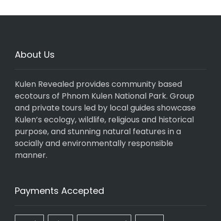
About Us
Kulen Revealed provides community based
ecotours of Phnom Kulen National Park. Group
and private tours led by local guides showcase
Kulen’s ecology, wildlife, religious and historical
purpose, and stunning natural features in a
socially and environmentally responsible
manner.
Payments Accepted