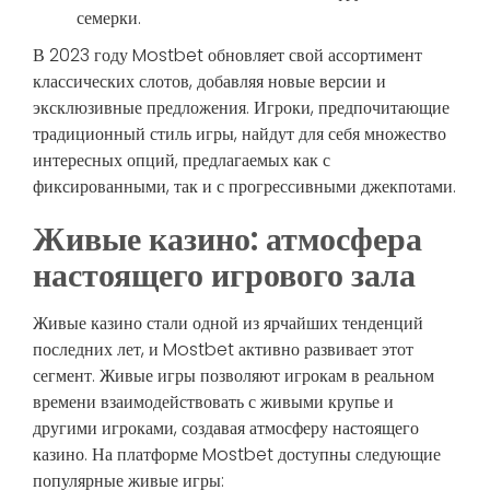
семерки.
В 2023 году Mostbet обновляет свой ассортимент
классических слотов, добавляя новые версии и
эксклюзивные предложения. Игроки, предпочитающие
традиционный стиль игры, найдут для себя множество
интересных опций, предлагаемых как с
фиксированными, так и с прогрессивными джекпотами.
Живые казино: атмосфера
настоящего игрового зала
Живые казино стали одной из ярчайших тенденций
последних лет, и Mostbet активно развивает этот
сегмент. Живые игры позволяют игрокам в реальном
времени взаимодействовать с живыми крупье и
другими игроками, создавая атмосферу настоящего
казино. На платформе Mostbet доступны следующие
популярные живые игры: