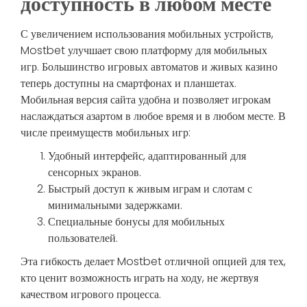
доступность в любом месте
С увеличением использования мобильных устройств,
Mostbet улучшает свою платформу для мобильных
игр. Большинство игровых автоматов и живых казино
теперь доступны на смартфонах и планшетах.
Мобильная версия сайта удобна и позволяет игрокам
наслаждаться азартом в любое время и в любом месте. В
числе преимуществ мобильных игр:
Удобный интерфейс, адаптированный для
сенсорных экранов.
Быстрый доступ к живым играм и слотам с
минимальными задержками.
Специальные бонусы для мобильных
пользователей.
Эта гибкость делает Mostbet отличной опцией для тех,
кто ценит возможность играть на ходу, не жертвуя
качеством игрового процесса.