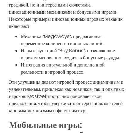
графикой, но и интересными сюжетами,
инновационными механиками и бонусными играми.
Некоторые примеры инновационных игровых механик
включают:
Механика “Megaways”, предлагающая
переменное количество виновых линий.
Игры с функцией “Buy Bonus”, позволяющие
игрокам мгновенно входить в бонусные раунды.
Интеграция виртуальной и дополненной
реальности в игровой процесс.
Эти улучшения делают игровой процесс динамичным и
увлекательным, привлекая как новичков, так и опытных
игроков. Mostbet постоянно обновляет свои
предложения, чтобы удерживать интерес пользователей
к новым механизмам и форматам игр.
Мобильные игры: