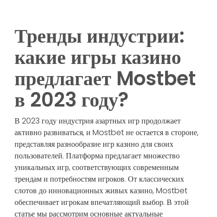
Тренды индустрии:
какие игры казино
предлагает Mostbet
в 2023 году?
В 2023 году индустрия азартных игр продолжает
активно развиваться, и Mostbet не остается в стороне,
представляя разнообразие игр казино для своих
пользователей. Платформа предлагает множество
уникальных игр, соответствующих современным
трендам и потребностям игроков. От классических
слотов до инновационных живых казино, Mostbet
обеспечивает игрокам впечатляющий выбор. В этой
статье мы рассмотрим основные актуальные