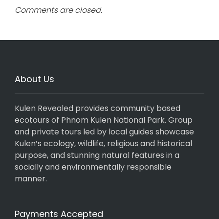
Comments are closed.
About Us
Kulen Revealed provides community based
ecotours of Phnom Kulen National Park. Group
and private tours led by local guides showcase
Kulen’s ecology, wildlife, religious and historical
purpose, and stunning natural features in a
socially and environmentally responsible
manner.
Payments Accepted