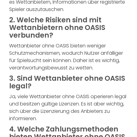
es Wettanbietern, Informationen über registrierte
Spieler auszutauschen.
2. Welche Risiken sind mit
Wettanbietern ohne OASIS
verbunden?
Wettanbieter ohne OASIS bieten weniger
Schutzmechanismen, wodurch Nutzer anfälliger
für Spielsucht sein können. Daher ist es wichtig,
verantwortungsbewusst zu wetten.
3. Sind Wettanbieter ohne OASIS
legal?
Ja, viele Wettanbieter ohne OASIS operieren legal
und besitzen gültige Lizenzen. Es ist aber wichtig,
sich über die Lizenzierung des Anbieters zu
informieren.
4. Welche Zahlungsmethoden
bieten Wettanbieter ohne OASIS