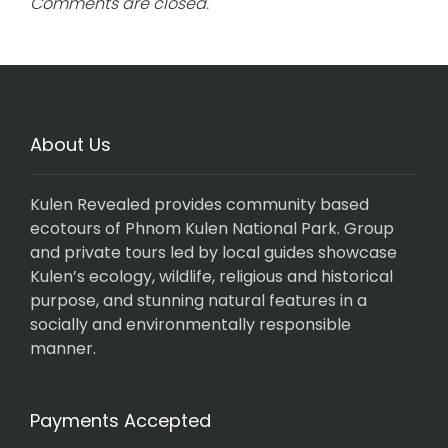
Comments are closed.
About Us
Kulen Revealed provides community based
ecotours of Phnom Kulen National Park. Group
and private tours led by local guides showcase
Kulen’s ecology, wildlife, religious and historical
purpose, and stunning natural features in a
socially and environmentally responsible
manner.
Payments Accepted