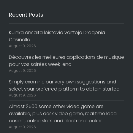
Recent Posts
Kuinka ansaita loistavia voittoja Dragonia
Casinolla
August 9, 2026
Découvrez les meilleures applications de musique
pour vos soirées week-end
August 9, 2026
Simply examine our very own suggestions and
select your preferred platform to obtain started
August 9, 2026
Almost 2500 some other video game are
available, plus desk video game, real time local
casino, online slots and electronic poker
August 9, 2026