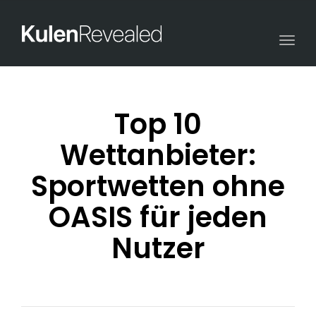
Togg
navi
Top 10
Wettanbieter:
Sportwetten ohne
OASIS für jeden
Nutzer