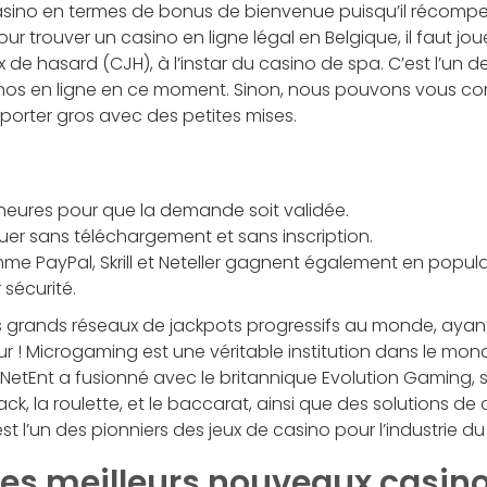
 casino en termes de bonus de bienvenue puisqu’il récomp
r trouver un casino en ligne légal en Belgique, il faut jou
de hasard (CJH), à l’instar du casino de spa. C’est l’un de
inos en ligne en ce moment. Sinon, nous pouvons vous conse
porter gros avec des petites mises.
4 heures pour que la demande soit validée.
er sans téléchargement et sans inscription.
me PayPal, Skrill et Neteller gagnent également en popular
 sécurité.
us grands réseaux de jackpots progressifs au monde, ayant
jour ! Microgaming est une véritable institution dans le m
, NetEnt a fusionné avec le britannique Evolution Gaming, s
k, la roulette, et le baccarat, ainsi que des solutions de 
st l’un des pionniers des jeux de casino pour l’industrie du 
les meilleurs nouveaux casino