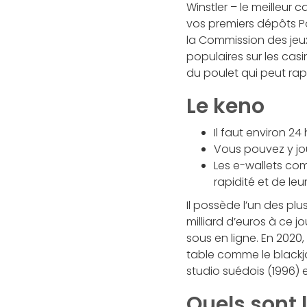
Winstler – le meilleur
vos premiers dépôts Pou
la Commission des jeux 
populaires sur les cas
du poulet qui peut rap
Le keno
Il faut environ 2
Vous pouvez y jou
Les e-wallets com
rapidité et de leur
Il possède l’un des pl
milliard d’euros à ce 
sous en ligne. En 2020
table comme le blackjac
studio suédois (1996) e
Quels sont 