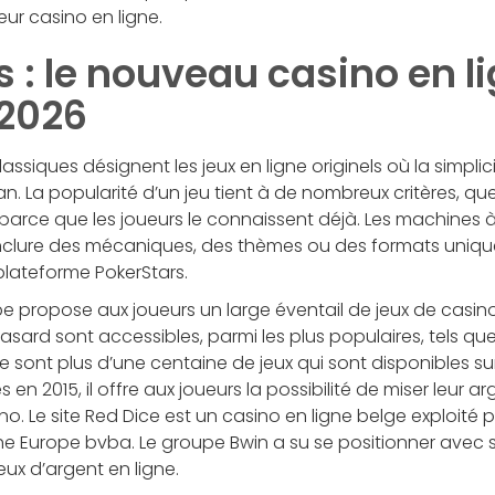
leur casino en ligne.
 : le nouveau casino en l
 2026
ssiques désignent les jeux en ligne originels où la simpli
n. La popularité d’un jeu tient à de nombreux critères, que
arce que les joueurs le connaissent déjà. Les machines à
inclure des mécaniques, des thèmes ou des formats uniq
plateforme PokerStars.
e propose aux joueurs un large éventail de jeux de casino
sard sont accessibles, parmi les plus populaires, tels que 
 ce sont plus d’une centaine de jeux qui sont disponibles sur
 en 2015, il offre aux joueurs la possibilité de miser leur 
ino. Le site Red Dice est un casino en ligne belge exploité
e Europe bvba. Le groupe Bwin a su se positionner avec 
ux d’argent en ligne.