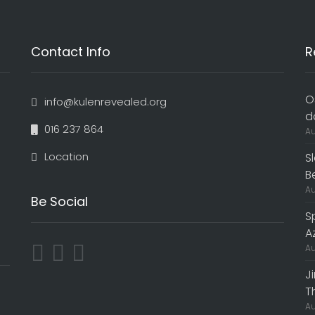
Contact Info
R
O
info@kulenrevealed.org
d
016 237 864
Au
Location
S
B
Au
Be Social
S
A
Au
J
T
Au