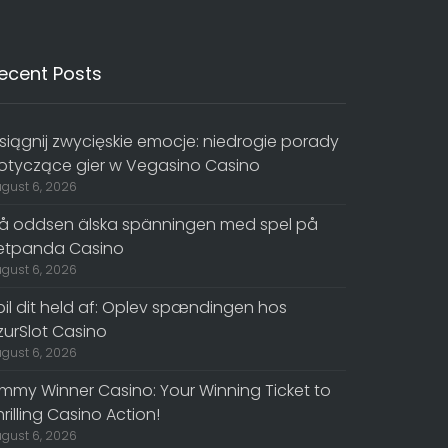
ecent Posts
siągnij zwycięskie emocje: niedrogie porady
otyczące gier w Vegasino Casino
gust 6, 2026
lå oddsen älska spänningen med spel på
etpanda Casino
gust 6, 2026
pil dit held af: Oplev spændingen hos
zurSlot Casino
gust 6, 2026
immy Winner Casino: Your Winning Ticket to
hrilling Casino Action!
gust 6, 2026