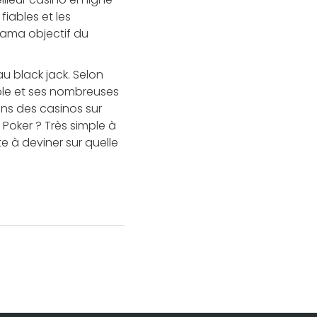
fiables et les
rama objectif du
u black jack. Selon
able et ses nombreuses
ans des casinos sur
 Poker ? Très simple à
te à deviner sur quelle