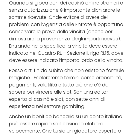
Quando si gioca con dei casinò online stranieri o
senza autorizzazione è importante dichiarare le
somme ricevute. Onde evitare di avere dei
problemi con l’Agenzia delle Entrate è opportuno
conservare le prove della vincita (anche per
dimostrare la provenienza degli importi ricevuti).
Entrando nello specifico la vincita deve essere
indicata nel Quadro RL – Sezione II, rigo RL15, dove
deve essere indicato l’importo lordo della vincita.
Posso dirti fin da subito che non esistono formule
magiche… Esploreremo termini come probabilità,
pagamenti, volatilità e tutto ciò che c’è da
sapere per vincere alle slot. Son una editor
esperta di casinò e slot, con sette anni di
esperienza nel settore gambling.
Anche un bonifico bancario su un conto italiano
può essere rapido se il casinò lo elabora
velocemente. Che tu sia un giocatore esperto o