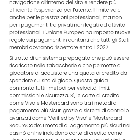
navigazione all’interno del sito e rendere più
efficiente l’esperienza per l’utente. Il limite vale
anche per le prestazioni professionali, ma non
per i pagamenti tra privati non legati ad attività
professionali. L’Unione Europea ha imposto nuove
regole sui pagamenti in contanti che tutti gli Stati
membri dovranno rispettare entro il 2027.
Si tratta di un sistema prepagato che può essere
ricaricato nelle tabaccherie e che permette al
giocatore di acquistare una quota di credito da
spendere sul sito di gioco. Questa guida
confronta tutti i metodi per velocità, limiti,
commissioni e sicurezza. Sì, le carte di credito
come Visa e Mastercard sono tra i metodi di
pagamento più sicuri grazie a sistemi di controllo
avanzati come ‘Verified by Visa’ e ‘Mastercard
SecureCode’. I metodi di pagamento più sicuri nei
casinò online includono carte di credito come