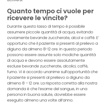
Quanto tempo ci vuole per
ricevere le vincite?
Durante questo lasso di tempo è possibile
assumere piccole quantità di acqua, evitando
ovviamente bevande zuccherate, alcol e caffè. E’
opportuno che il paziente si presenti al prelievo a
digiuno da almeno 8-12 ore. In questo periodo
possono essere assunte solo modiche quantità
di acqua e devono essere assolutamente
escluse bevande zuccherate, alcolici, caffè,
fumo. Vi è accordo unanime sull’opportunità che
il paziente si presenti al prelievo a digiuno da
almeno 8 – 12 ore. La risposta corretta alla nostra
domanda è che l’esame del sangue, in una
persona in buona salute, dovrebbe essere
eseguito almeno una volte all’anno.