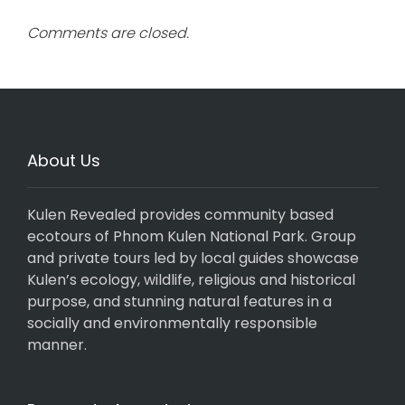
Comments are closed.
About Us
Kulen Revealed provides community based
ecotours of Phnom Kulen National Park. Group
and private tours led by local guides showcase
Kulen’s ecology, wildlife, religious and historical
purpose, and stunning natural features in a
socially and environmentally responsible
manner.