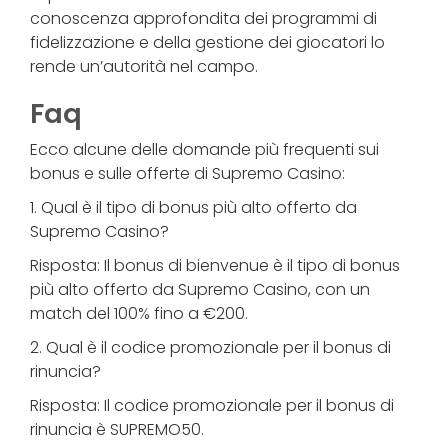
conoscenza approfondita dei programmi di
fidelizzazione e della gestione dei giocatori lo
rende un’autorità nel campo.
Faq
Ecco alcune delle domande più frequenti sui
bonus e sulle offerte di Supremo Casino:
1. Qual è il tipo di bonus più alto offerto da
Supremo Casino?
Risposta: Il bonus di bienvenue è il tipo di bonus
più alto offerto da Supremo Casino, con un
match del 100% fino a €200.
2. Qual è il codice promozionale per il bonus di
rinuncia?
Risposta: Il codice promozionale per il bonus di
rinuncia è SUPREMO50.