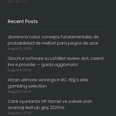
Recent Posts
domina la casa: consejos fundamentales de
probabilidad de melbet para juegos de azar
August 8, 2026
Giochi e software su LaTriBet review: slot, casinò
live e provider — guida aggiornata
August 8, 2026
Attain ultimate winnings in BC 게임’s elite
gambling selection
August 8, 2026
Canlı oyunlarda VIP hizmet ve yüksek oran
avantajı Bethub giriş 2025’te
August 8, 2026