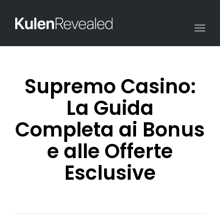
Togg
navi
Supremo Casino:
La Guida
Completa ai Bonus
e alle Offerte
Esclusive