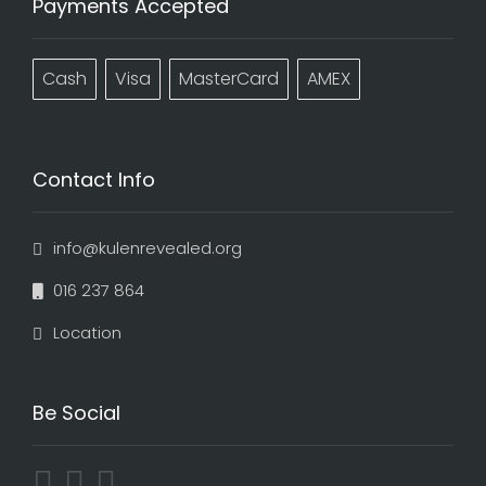
Payments Accepted
Cash
Visa
MasterCard
AMEX
Contact Info
info@kulenrevealed.org
016 237 864
Location
Be Social