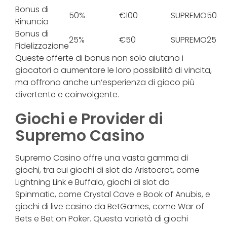
Bonus di
50%
€100
SUPREMO50
Rinuncia
Bonus di
25%
€50
SUPREMO25
Fidelizzazione
Queste offerte di bonus non solo aiutano i
giocatori a aumentare le loro possibilità di vincita,
ma offrono anche un’esperienza di gioco più
divertente e coinvolgente.
Giochi e Provider di
Supremo Casino
Supremo Casino offre una vasta gamma di
giochi, tra cui giochi di slot da Aristocrat, come
Lightning Link e Buffalo, giochi di slot da
Spinmatic, come Crystal Cave e Book of Anubis, e
giochi di live casino da BetGames, come War of
Bets e Bet on Poker. Questa varietà di giochi