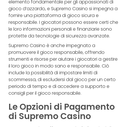
elemento fondamentale per gli appassionati di
gioco d’azzardo, e Supremo Casino si impegna a
fornire una piattaforma di gioco sicura e
responsabile. I giocatori possono essere certi che
le loro informazioni personali e finanziarie sono
protette da tecnologie di sicurezza avanzate.
Supremo Casino è anche impegnato a
promuovere il gioco responsabile, offrendo
strumenti e risorse per aiutare i giocatori a gestire
il loro gioco in modo sano e responsabile. Ciò
include la possibilità di impostare limiti di
scommessa, di escludersi dal gioco per un certo
periodo di tempo e di accedere a supporto e
consigli per il gioco responsabile.
Le Opzioni di Pagamento
di Supremo Casino