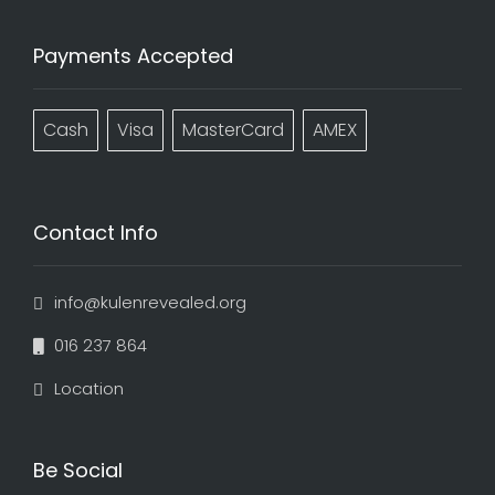
Payments Accepted
Cash
Visa
MasterCard
AMEX
Contact Info
info@kulenrevealed.org
016 237 864
Location
Be Social