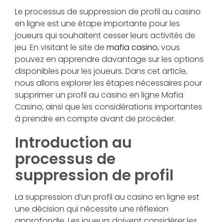
Le processus de suppression de profil au casino
en ligne est une étape importante pour les
joueurs qui souhaitent cesser leurs activités de
jeu. En visitant le site de
mafia casino
, vous
pouvez en apprendre davantage sur les options
disponibles pour les joueurs. Dans cet article,
nous allons explorer les étapes nécessaires pour
supprimer un profil au casino en ligne Mafia
Casino, ainsi que les considérations importantes
à prendre en compte avant de procéder.
Introduction au
processus de
suppression de profil
La suppression d’un profil au casino en ligne est
une décision qui nécessite une réflexion
approfondie. Les joueurs doivent considérer les