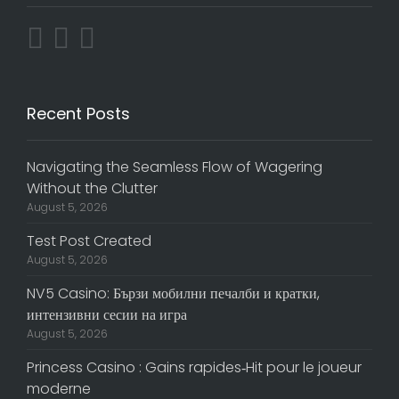
Recent Posts
Navigating the Seamless Flow of Wagering
Without the Clutter
August 5, 2026
Test Post Created
August 5, 2026
NV5 Casino: Бързи мобилни печалби и кратки,
интензивни сесии на игра
August 5, 2026
Princess Casino : Gains rapides‑Hit pour le joueur
moderne