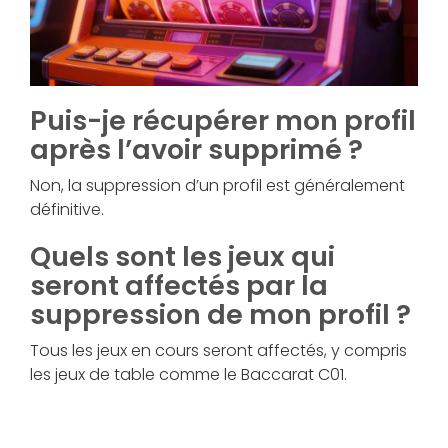
Puis-je récupérer mon profil
après l’avoir supprimé ?
Non, la suppression d’un profil est généralement
définitive.
Quels sont les jeux qui
seront affectés par la
suppression de mon profil ?
Tous les jeux en cours seront affectés, y compris
les jeux de table comme le Baccarat C01.