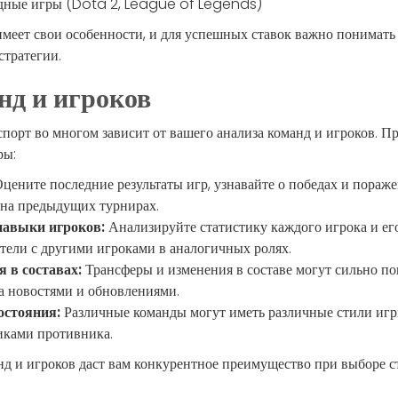
дные игры (Dota 2, League of Legends)
меет свои особенности, и для успешных ставок важно понимать
стратегии.
нд и игроков
спорт во многом зависит от вашего анализа команд и игроков. Пр
ры:
цените последние результаты игр, узнавайте о победах и поражен
 на предыдущих турнирах.
авыки игроков:
Анализируйте статистику каждого игрока и его
тели с другими игроками в аналогичных ролях.
 в составах:
Трансферы и изменения в составе могут сильно по
а новостями и обновлениями.
остояния:
Различные команды могут иметь различные стили игр
иками противника.
д и игроков даст вам конкурентное преимущество при выборе с