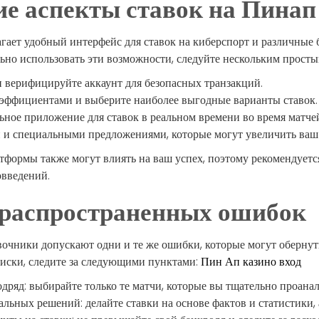
ие аспекты ставок на Пинап
ает удобный интерфейс для ставок на киберспорт и различные
ьно использовать эти возможности, следуйте нескольким прост
 верифицируйте аккаунт для безопасных транзакций.
коэффициентами и выберите наиболее выгодные варианты ставок.
ное приложение для ставок в реальном времени во время матче
и и специальными предложениями, которые могут увеличить ваш
формы также могут влиять на ваш успех, поэтому рекомендуетс
овведений.
 распространенных ошибок
очники допускают одни и те же ошибки, которые могут обернут
иски, следите за следующими пунктами:
Пин Ап казино вход
подряд: выбирайте только те матчи, которые вы тщательно проана
льных решений: делайте ставки на основе фактов и статистики, 