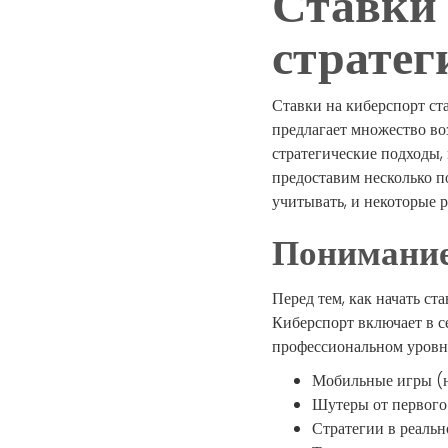
Ставки 
стратег
Ставки на киберспорт ст
предлагает множество во
стратегические подходы, 
предоставим несколько п
учитывать, и некоторые 
Понимание 
Перед тем, как начать ст
Киберспорт включает в с
профессиональном уровне
Мобильные игры (н
Шутеры от первого
Стратегии в реально