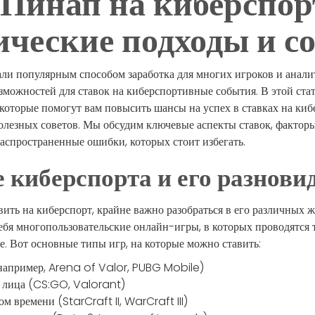
Пинап на киберспор
ические подходы и с
али популярным способом заработка для многих игроков и анал
зможностей для ставок на киберспортивные события. В этой ста
которые помогут вам повысить шансы на успех в ставках на кибе
олезных советов. Мы обсудим ключевые аспекты ставок, фактор
распространенные ошибки, которых стоит избегать.
киберспорта и его разнови
авить на киберспорт, крайне важно разобраться в его различных ж
ебя многопользовательские онлайн-игры, в которых проводятся
. Вот основные типы игр, на которые можно ставить:
апример, Arena of Valor, PUBG Mobile)
 лица (CS:GO, Valorant)
м времени (StarCraft II, WarCraft III)