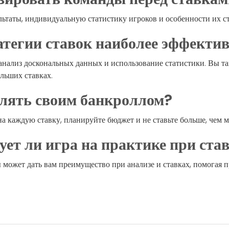
льтаты, индивидуальную статистику игроков и особенности их с
ратегии ставок наиболее эффекти
анализ доскональных данных и использование статистики. Вы та
ольших ставках.
влять своим банкроллом?
а каждую ставку, планируйте бюджет и не ставьте больше, чем м
ет ли игра на практике при ста
ы может дать вам преимущество при анализе и ставках, помогая