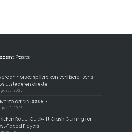
ecent Posts
vordan norske spillere kan verifisere lisens
os utstederen direkte
gust 8, 2026
avorite article 389097
gust 8, 2026
hicken Road: Quick‑Hit Crash Gaming for
ast‑Paced Players