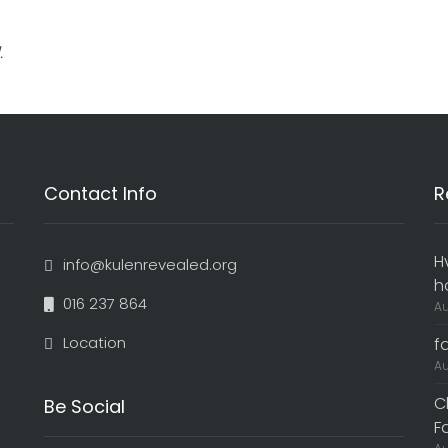
.
Contact Info
R
H
info@kulenrevealed.org
h
016 237 864
Au
Location
f
Au
C
Be Social
F