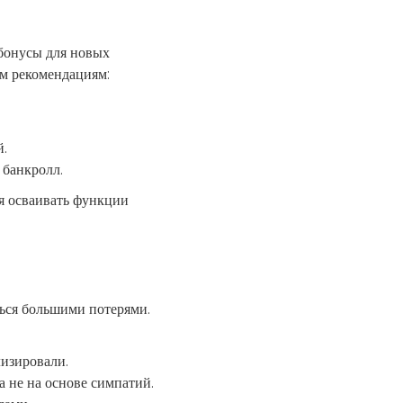
 бонусы для новых
ым рекомендациям:
й.
 банкролл.
я осваивать функции
ься большими потерями.
лизировали.
а не на основе симпатий.