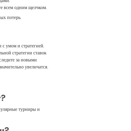
дами.
те всем одним щелчком.
ых потерь.
 с умом и стратегией.
льной стратегии ставок
следите за новыми
начительно увеличатся.
т?
опулярные турниры и
ми?