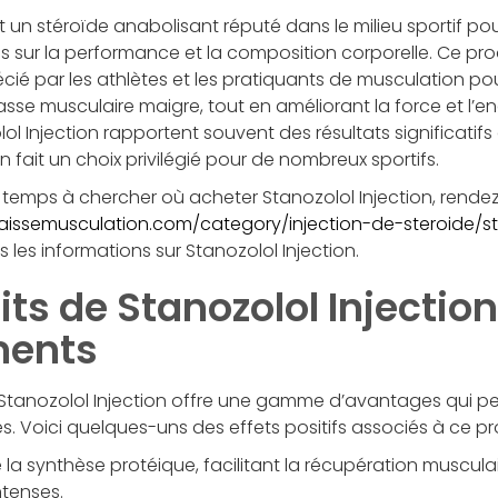
t un stéroïde anabolisant réputé dans le milieu sportif pou
sur la performance et la composition corporelle. Ce prod
cié par les athlètes et les pratiquants de musculation po
masse musculaire maigre, tout en améliorant la force et l’e
lol Injection rapportent souvent des résultats significatifs
 fait un choix privilégié pour de nombreux sportifs.
 temps à chercher où acheter Stanozolol Injection, rende
raissemusculation.com/category/injection-de-steroide/st
 les informations sur Stanozolol Injection.
its de Stanozolol Injectio
ments
, Stanozolol Injection offre une gamme d’avantages qui p
. Voici quelques-uns des effets positifs associés à ce pro
la synthèse protéique, facilitant la récupération muscul
ntenses.