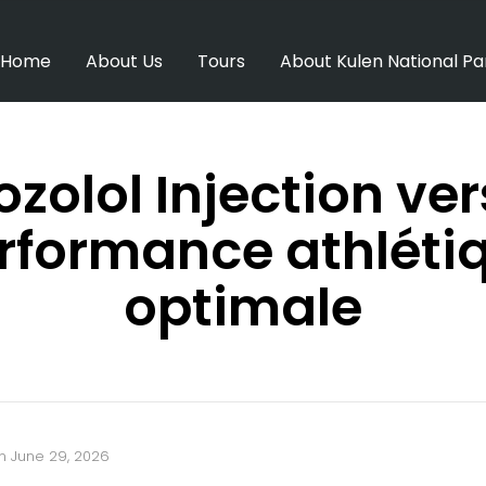
Home
About Us
Tours
About Kulen National Pa
zolol Injection ve
rformance athléti
optimale
n
June 29, 2026