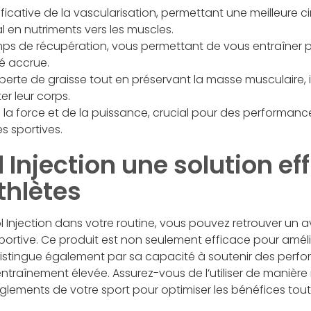
ificative de la vascularisation, permettant une meilleure c
 en nutriments vers les muscles.
ps de récupération, vous permettant de vous entraîner 
é accrue.
 perte de graisse tout en préservant la masse musculaire, i
er leur corps.
la force et de la puissance, crucial pour des performan
es sportives.
 Injection une solution ef
thlètes
l Injection dans votre routine, vous pouvez retrouver un 
sportive. Ce produit est non seulement efficace pour amél
e distingue également par sa capacité à soutenir des per
traînement élevée. Assurez-vous de l’utiliser de manière
glements de votre sport pour optimiser les bénéfices tout