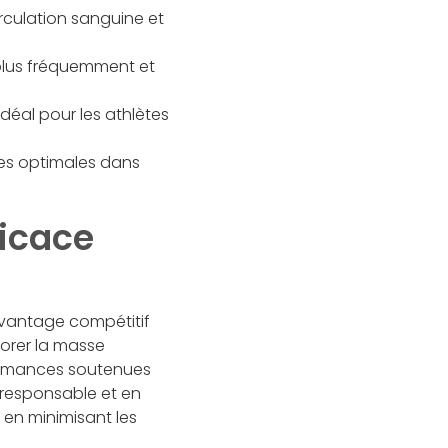
irculation sanguine et
plus fréquemment et
déal pour les athlètes
ces optimales dans
ficace
avantage compétitif
iorer la masse
formances soutenues
 responsable et en
 en minimisant les