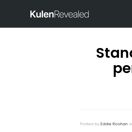
Stano
pe
Posted by
Eddie Roohan
o