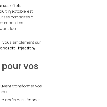
r ses effets
uit injectable est
ur ses capacités à
ndurance. Les
 dans leur
z-vous simplement sur
anozolol-injection/
:
n pour vos
euvent transformer vos
duit :
aire après des séances