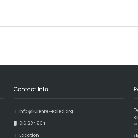
.
Contact Info
R
D
info@kulenrevealed.org
K
016 237 864
Au
Location
d