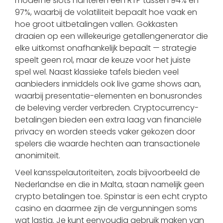
moderne slots hanteren een RTP tussen 94% en
97%, waarbij de volatiliteit bepaalt hoe vaak en
hoe groot uitbetalingen vallen. Gokkasten
draaien op een willekeurige getallengenerator die
elke uitkomst onafhankelijk bepaalt — strategie
speelt geen rol, maar de keuze voor het juiste
spel wel. Naast klassieke tafels bieden veel
aanbieders inmiddels ook live game shows aan,
waarbij presentatie-elementen en bonusrondes
de beleving verder verbreden. Cryptocurrency­
betalingen bieden een extra laag van financiële
privacy en worden steeds vaker gekozen door
spelers die waarde hechten aan transactionele
anonimiteit.
Veel kansspelautoriteiten, zoals bijvoorbeeld de
Nederlandse en die in Malta, staan namelijk geen
crypto betalingen toe. Spinstar is een echt crypto
casino en daarmee zijn de vergunningen soms
wat lastig. Je kunt eenvoudig gebruik maken van