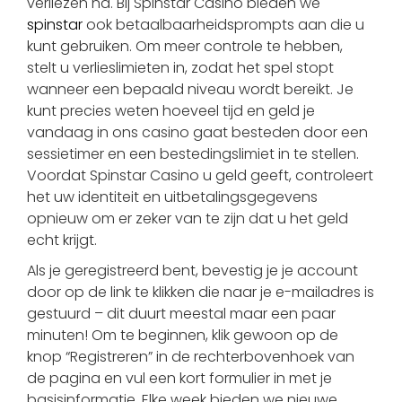
verliezen na. Bij Spinstar Casino bieden we
spinstar
ook betaalbaarheidsprompts aan die u
kunt gebruiken. Om meer controle te hebben,
stelt u verlieslimieten in, zodat het spel stopt
wanneer een bepaald niveau wordt bereikt. Je
kunt precies weten hoeveel tijd en geld je
vandaag in ons casino gaat besteden door een
sessietimer en een bestedingslimiet in te stellen.
Voordat Spinstar Casino u geld geeft, controleert
het uw identiteit en uitbetalingsgegevens
opnieuw om er zeker van te zijn dat u het geld
echt krijgt.
Als je geregistreerd bent, bevestig je je account
door op de link te klikken die naar je e-mailadres is
gestuurd – dit duurt meestal maar een paar
minuten! Om te beginnen, klik gewoon op de
knop “Registreren” in de rechterbovenhoek van
de pagina en vul een kort formulier in met je
basisinformatie. Elke week bieden we nieuwe