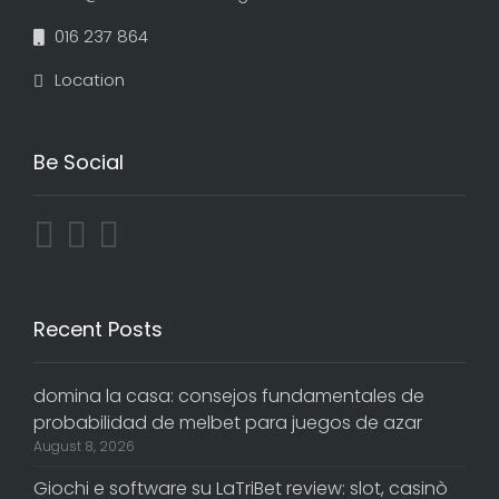
016 237 864
Location
Be Social
Recent Posts
domina la casa: consejos fundamentales de
probabilidad de melbet para juegos de azar
August 8, 2026
Giochi e software su LaTriBet review: slot, casinò