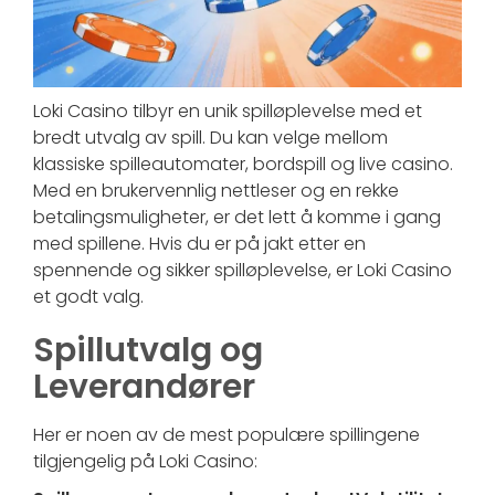
Loki Casino tilbyr en unik spilløplevelse med et
bredt utvalg av spill. Du kan velge mellom
klassiske spilleautomater, bordspill og live casino.
Med en brukervennlig nettleser og en rekke
betalingsmuligheter, er det lett å komme i gang
med spillene. Hvis du er på jakt etter en
spennende og sikker spilløplevelse, er Loki Casino
et godt valg.
Spillutvalg og
Leverandører
Her er noen av de mest populære spillingene
tilgjengelig på Loki Casino: