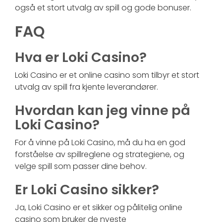
også et stort utvalg av spill og gode bonuser.
FAQ
Hva er Loki Casino?
Loki Casino er et online casino som tilbyr et stort
utvalg av spill fra kjente leverandører.
Hvordan kan jeg vinne på
Loki Casino?
For å vinne på Loki Casino, må du ha en god
forståelse av spillreglene og strategiene, og
velge spill som passer dine behov.
Er Loki Casino sikker?
Ja, Loki Casino er et sikker og pålitelig online
casino som bruker de nyeste