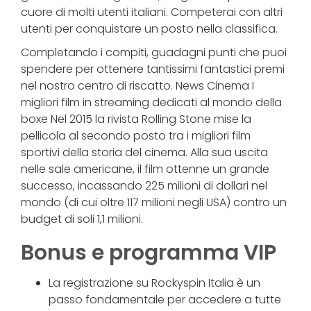
cuore di molti utenti italiani. Competerai con altri
utenti per conquistare un posto nella classifica.
Completando i compiti, guadagni punti che puoi
spendere per ottenere tantissimi fantastici premi
nel nostro centro di riscatto. News Cinema I
migliori film in streaming dedicati al mondo della
boxe Nel 2015 la rivista Rolling Stone mise la
pellicola al secondo posto tra i migliori film
sportivi della storia del cinema. Alla sua uscita
nelle sale americane, il film ottenne un grande
successo, incassando 225 milioni di dollari nel
mondo (di cui oltre 117 milioni negli USA) contro un
budget di soli 1,1 milioni.
Bonus e programma VIP
La registrazione su Rockyspin Italia è un
passo fondamentale per accedere a tutte