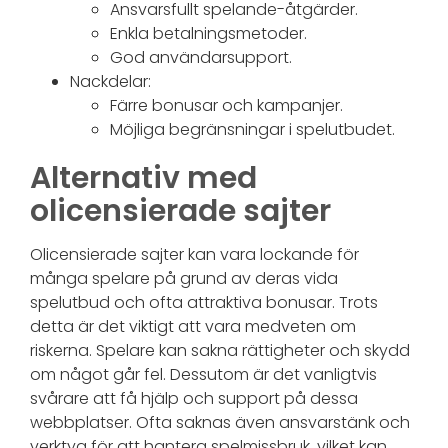
Ansvarsfullt spelande-åtgärder.
Enkla betalningsmetoder.
God användarsupport.
Nackdelar:
Färre bonusar och kampanjer.
Möjliga begränsningar i spelutbudet.
Alternativ med
olicensierade sajter
Olicensierade sajter kan vara lockande för
många spelare på grund av deras vida
spelutbud och ofta attraktiva bonusar. Trots
detta är det viktigt att vara medveten om
riskerna. Spelare kan sakna rättigheter och skydd
om något går fel. Dessutom är det vanligtvis
svårare att få hjälp och support på dessa
webbplatser. Ofta saknas även ansvarstänk och
verktyg för att hantera spelmissbruk, vilket kan