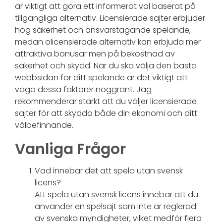
är viktigt att göra ett informerat val baserat på
tillgängliga alternativ. Licensierade sajter erbjuder
hög säkerhet och ansvarstagande spelande,
medan olicensierade alternativ kan erbjuda mer
attraktiva bonusar men på bekostnad av
säkerhet och skydd. När du ska välja den bästa
webbsidan för ditt spelande är det viktigt att
väga dessa faktorer noggrant. Jag
rekommenderar starkt att du väljer licensierade
sajter för att skydda både din ekonomi och ditt
välbefinnande.
Vanliga Frågor
Vad innebär det att spela utan svensk
licens?
Att spela utan svensk licens innebär att du
använder en spelsajt som inte är reglerad
av svenska myndigheter, vilket medför flera