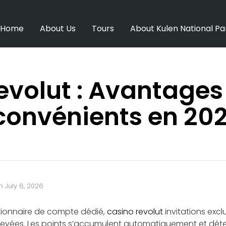
Home
About Us
Tours
About Kulen National Pa
evolut : Avantages
convénients en 202
n
July 6, 2026
tionnaire de compte dédié,
casino revolut
invitations excl
s élevées. Les points s’accumulent automatiquement et dé