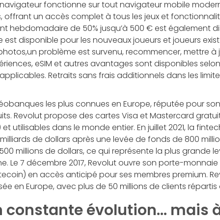
 navigateur fonctionne sur tout navigateur mobile moder
 offrant un accès complet à tous les jeux et fonctionnal
t hebdomadaire de 50% jusqu’à 500 € est également d
est disponible pour les nouveaux joueurs et joueurs exista
s photos,un problème est survenu, recommencer, mettre à jo
ériences, eSIM et autres avantages sont disponibles selon l
applicables. Retraits sans frais additionnels dans les limit
 néobanques les plus connues en Europe, réputée pour son
uits. Revolut propose des cartes Visa et Mastercard gratui
 et utilisables dans le monde entier. En juillet 2021, la finte
milliards de dollars après une levée de fonds de 800 million
 500 millions de dollars, ce qui représente la plus grande 
e. Le 7 décembre 2017, Revolut ouvre son porte-monnaie 
Litecoin) en accès anticipé pour ses membres premium. Re
risée en Europe, avec plus de 50 millions de clients réparti
n constante évolution… mais à 