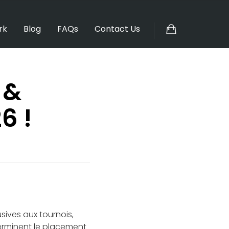
rk
Blog
FAQs
Contact Us
 &
6 !
usives aux tournois,
terminent le placement