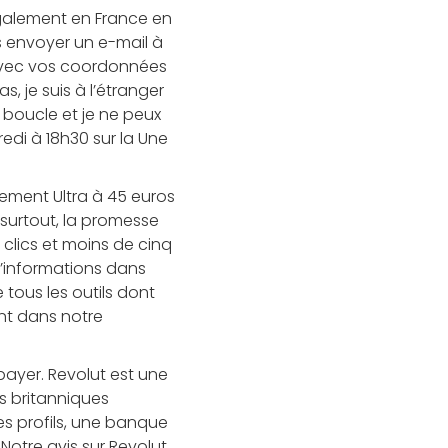
également en France en
us envoyer un e-mail à
à avec vos coordonnées
s, je suis à l’étranger
e boucle et je ne peux
di à 18h30 sur la Une
ement Ultra à 45 euros
 surtout, la promesse
 clics et moins de cinq
d’informations dans
 tous les outils dont
nt dans notre
payer. Revolut est une
s britanniques
es profils, une banque
otre avis sur Revolut