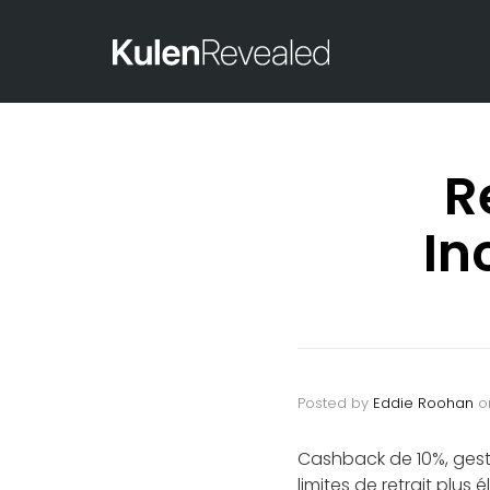
R
In
Posted by
Eddie Roohan
o
Cashback de 10%, ges
limites de retrait plu