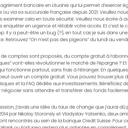
 agrément bancaire en Lituanie qui lui permet d’exercer 
ie ou via sa succursale française depuis 2021. Veuillez no
s examiner cela en toute sécurité. Veuillez nous écrire 
 enquêter en urgence et rétablir votre accès. Et c’est le ca
app. Il y a peut-être un bug (?), en tout cas je suis dans un
 Retrouvez “On n’est pas des pigeons” du lundi au vendre
es de comptes sont proposés, du compte gratuit à l’abonn
ues” vont-elles révolutionner le marché de l’épargne ? Et
ui fonctionne partout, sans frais à l’étranger. En quelques
r peut ouvrir un compte gratuit. Vous pouvez trouver plus 
isques et la FAQ dédiée aux investissements. Bénéficiez de
 négocier sans attendre et transférer des fonds facileme
fession, j’avais une idée du taux de change que j’aurai dû 
14 par Nikolay Storonsly et Vladyslav Yatsenko, deux ami
 sont rencontrés au sein de la banque Credit Suisse. Pour c
Bank ou Fortuneo restera plus adaptée en complément. N