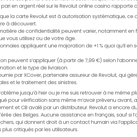
ari en argent réel sur le Revolut online casino rapporte de
 que la carte Revolut est à autorisation systématique, ce 
re à découvert.
matière de confidentialité peuvent varier, notamment en 
ue vous utilisez ou de votre âge.
monnaies appliquent une majoration de +1 % quoi qu’il en so
aison peuvent s’appliquer (à partir de 7,99 €) selon l’abonn
nation et le type de livraison.
ournie par XCover, partenaire assureur de Revolut, qui gè
es et le traitement des sinistres.
roblème jusqu’à hier ou je me suis retrouver à ne même pl
ué pour vérification sans même m’avoir prévenu avant, 
ment et CB avalé par un distributeur. Revolut a encore d
érée des Belges. Aucune assistance en français, sauf si l’
hers, qui donnent droit à un contact humain via l’applicat
 plus critiqués par les utilisateurs.