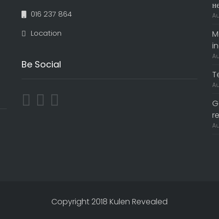
н
016 237 864
Au
Location
M
i
Au
Be Social
T
Au
G
r
Au
Copyright 2018 Kulen Revealed