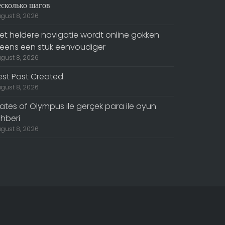
есколько шагов
gust 8, 2026
et heldere navigatie wordt online gokken
neens een stuk eenvoudiger
gust 8, 2026
est Post Created
gust 8, 2026
ates of Olympus ile gerçek para ile oyun
ehberi
gust 8, 2026