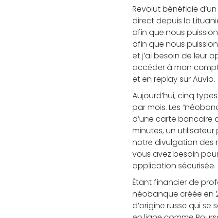
Revolut bénéficie d’un
direct depuis la Lituan
afin que nous puission
afin que nous puissions
et j’ai besoin de leur 
accéder à mon compte.
et en replay sur Auvio.
Aujourd’hui, cinq typ
par mois. Les “néobanq
d’une carte bancaire q
minutes, un utilisateu
notre divulgation des r
vous avez besoin pour
application sécurisée.
Étant financier de pro
néobanque créée en 20
d’origine russe qui se
en ligne comme Bourso