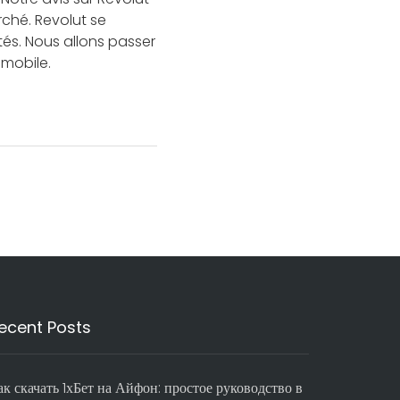
ché. Revolut se
és. Nous allons passer
 mobile.
ecent Posts
ак скачать 1хБет на Айфон: простое руководство в