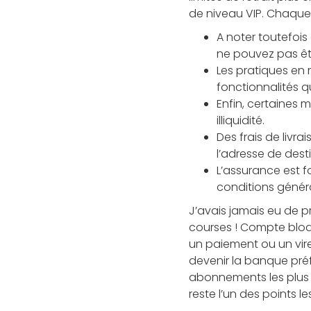
de niveau VIP. Chaque p
A noter toutefois
ne pouvez pas êt
Les pratiques en 
fonctionnalités q
Enfin, certaines 
illiquidité.
Des frais de livr
l’adresse de desti
L’assurance est f
conditions général
J’avais jamais eu de p
courses ! Compte bloq
un paiement ou un vire
devenir la banque préf
abonnements les plus c
reste l’un des points les