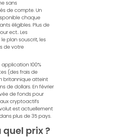
ne sans
ités de compte. Un
isponible chaque
nts éligibles. Plus de
ur ect.. Les
e plan souscrit, les
es de votre
 application 100%
tes (des frais de
ch britannique atteint
s de dollars. En février
levée de fonds pour
aux cryptoactifs
volut est actuellement
s dans plus de 35 pays.
quel prix ?