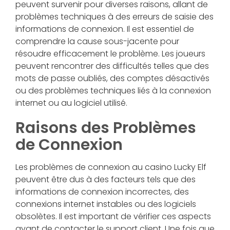
peuvent survenir pour diverses raisons, allant de
problèmes techniques à des erreurs de saisie des
informations de connexion. Il est essentiel de
comprendre la cause sous-jacente pour
résoudre efficacement le problème. Les joueurs
peuvent rencontrer des difficultés telles que des
mots de passe oubliés, des comptes désactivés
ou des problèmes techniques liés à la connexion
internet ou au logiciel utilisé.
Raisons des Problèmes
de Connexion
Les problèmes de connexion au casino Lucky Elf
peuvent être dus à des facteurs tels que des
informations de connexion incorrectes, des
connexions internet instables ou des logiciels
obsolètes. Il est important de vérifier ces aspects
avant de contacter le support client. Une fois que