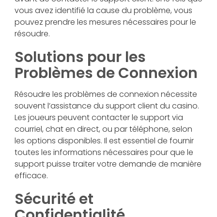
vous avez identifié la cause du problème, vous
pouvez prendre les mesures nécessaires pour le
résoudre.
Solutions pour les
Problèmes de Connexion
Résoudre les problèmes de connexion nécessite
souvent l’assistance du support client du casino.
Les joueurs peuvent contacter le support via
courriel, chat en direct, ou par téléphone, selon
les options disponibles. Il est essentiel de fournir
toutes les informations nécessaires pour que le
support puisse traiter votre demande de manière
efficace.
Sécurité et
Confidentialité