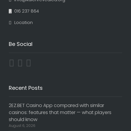
016 237 864
Location
Be Social
Recent Posts
2EZ.BET Casino App compared with similar
casinos: features that matter — what players
should know
August 6, 2026