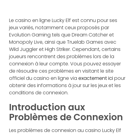
Le casino en ligne Lucky Elf est connu pour ses
jeux variés, notamment ceux proposés par
Evolution Gaming tels que Dream Catcher et
Monopoly Live, ainsi que Truelab Games avec
Wild Juggler et High Striker. Cependant, certains
joueurs rencontrent des problèmes lors de la
connexion à leur compte. Vous pouvez essayer
de résoudre ces problèmes en visitant le site
officiel du casino en ligne via
exactement ici
pour
obtenir des informations à jour sur les jeux et les
conditions de connexion.
Introduction aux
Problèmes de Connexion
Les problèmes de connexion au casino Lucky Elf