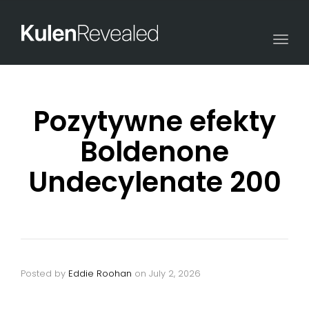
Togg
navi
Pozytywne efekty
Boldenone
Undecylenate 200
Posted by
Eddie Roohan
on
July 2, 2026