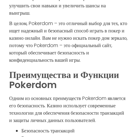
улучшить свои навыки и увеличить шансы на
выигрыш.
В целом, Pokerdom – это отличный выбор для тех, кто
ищет надежный и безопасный способ играть в покер и
казино онлайн. Вам не нужно искать покер дом зеркало,
потому что Pokerdom – это официальный сайт,
который обеспечивает безопасность и
конфиденциальность вашей игры.
Преимущества и Функции
Pokerdom
Одним из основных преимуществ Pokerdom является
его безопасность. Казино использует современные
технологии для обеспечения безопасности транзакций
и защиты личных данных пользователей.
Безопасность транзакций