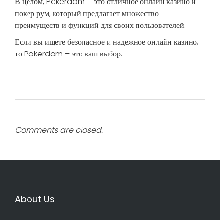
В целом, Pokerdom – это отличное онлайн казино и
покер рум, который предлагает множество
преимуществ и функций для своих пользователей.
Если вы ищете безопасное и надежное онлайн казино,
то Pokerdom – это ваш выбор.
Comments are closed.
About Us