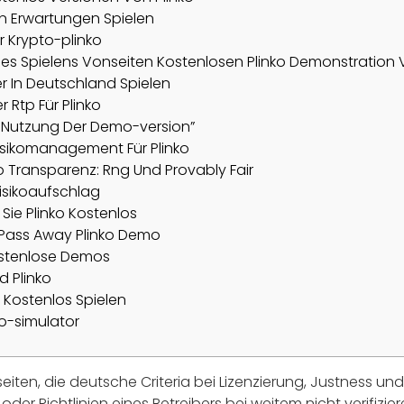
en Erwartungen Spielen
ür Krypto-plinko
Des Spielens Vonseiten Kostenlosen Plinko Demonstration 
r In Deutschland Spielen
r Rtp Für Plinko
re Nutzung Der Demo-version”
Risikomanagement Für Plinko
o Transparenz: Rng Und Provably Fair
isikoaufschlag
Sie Plinko Kostenlos
t Pass Away Plinko Demo
ostenlose Demos
d Plinko
 Kostenlos Spielen
ko-simulator
eiten, die deutsche Criteria bei Lizenzierung, Justness und
er Richtlinien eines Betreibers bei weitem nicht verifizieren