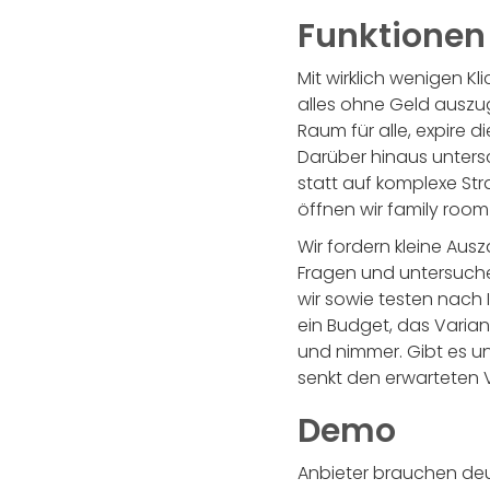
Funktionen
Mit wirklich wenigen K
alles ohne Geld auszug
Raum für alle, expire 
Darüber hinaus untersc
statt auf komplexe St
öffnen wir family room 
Wir fordern kleine Au
Fragen und untersuche
wir sowie testen nach
ein Budget, das Varian
und nimmer. Gibt es un
senkt den erwarteten 
Demo
Anbieter brauchen deut