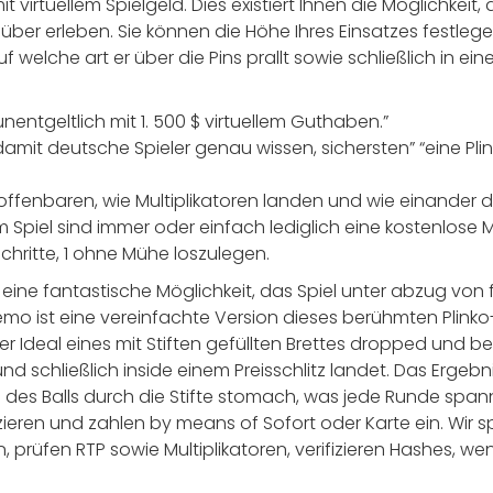
 virtuellem Spielgeld. Dies existiert Ihnen die Möglichkeit, 
ber erleben. Sie können die Höhe Ihres Einsatzes festlegen
 welche art er über die Pins prallt sowie schließlich in ei
unentgeltlich mit 1. 500 $ virtuellem Guthaben.”
damit deutsche Spieler genau wissen, sichersten” “eine Plin
offenbaren, wie Multiplikatoren landen und wie einander 
im Spiel sind immer oder einfach lediglich eine kostenlose M
Schritte, 1 ohne Mühe loszulegen.
eine fantastische Möglichkeit, das Spiel unter abzug von fi
emo ist eine vereinfachte Version dieses berühmten Plinko-S
er Ideal eines mit Stiften gefüllten Brettes dropped und 
t und schließlich inside einem Preisschlitz landet. Das Erge
des Balls durch die Stifte stomach, was jede Runde span
zieren und zahlen by means of Sofort oder Karte ein. Wir spi
, prüfen RTP sowie Multiplikatoren, verifizieren Hashes, w