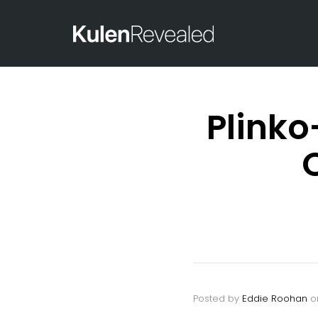
Plinko
Posted by
Eddie Roohan
o