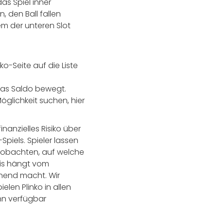
das Spiel inner
, den Ball fallen
nem der unteren Slot
ko-Seite auf die Liste
das Saldo bewegt.
öglichkeit suchen, hier
nanzielles Risiko über
piels. Spieler lassen
beobachten, auf welche
bnis hängt vom
nend macht. Wir
elen Plinko in allen
enn verfügbar