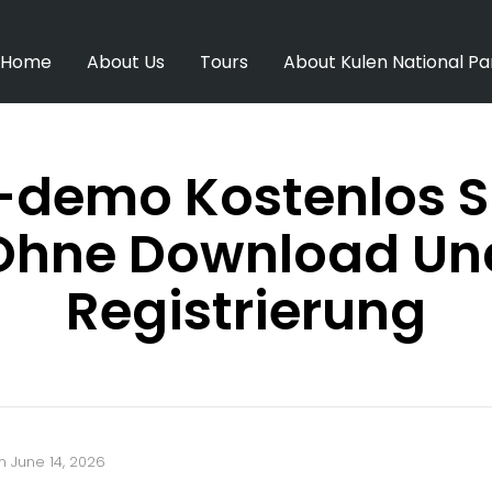
Home
About Us
Tours
About Kulen National Pa
-demo Kostenlos S
Ohne Download Un
Registrierung
n
June 14, 2026