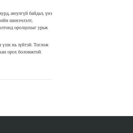
урд, аюулгүй байдал, үнэ
лийн шинэчлэлт,
лолтонд оролцохыг урьж
 үзэх нь зүйтэй. Тоглож
рхан орох боломжтой.