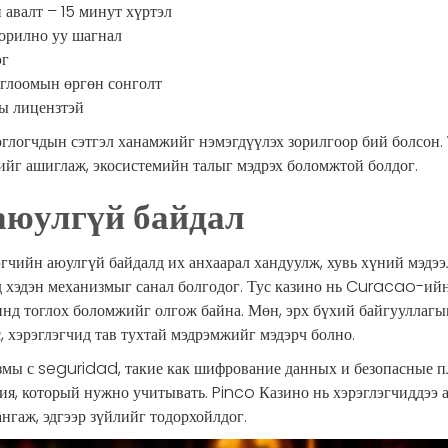
 авалт – 15 минут хүртэл
орилно уу шагнал
эг
оглоомын өргөн сонголт
ны лицензтэй
тоглогчдын сэтгэл ханамжийг нэмэгдүүлэх зорилгоор бий болсон
ийг ашиглаж, экосистемийн талыг мэдрэх боломжтой болдог.
аюулгүй байдал
гчийн аюулгүй байдалд их анхаарал хандуулж, хувь хүний мэдээ
д хэдэн механизмыг санал болгодог. Тус казино нь Curacao-ийн
нд тоглох боломжийг олгож байна. Мөн, эрх бүхий байгууллагы
, хэрэглэгчид тав тухтай мэдрэмжийг мэдэрч болно.
мы с seguridad, такие как шифрование данных и безопасные п
ия, который нужно учитывать. Pinco Казино нь хэрэглэгчиддээ а
нгаж, эдгээр зүйлийг тодорхойлдог.