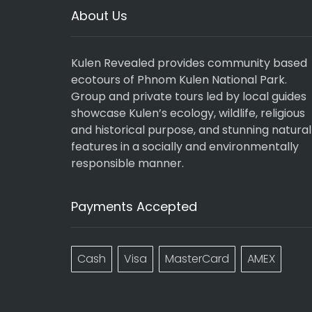
About Us
Kulen Revealed provides community based
ecotours of Phnom Kulen National Park.
Group and private tours led by local guides
showcase Kulen’s ecology, wildlife, religious
and historical purpose, and stunning natural
features in a socially and environmentally
responsible manner.
Payments Accepted
Cash
Visa
MasterCard
AMEX