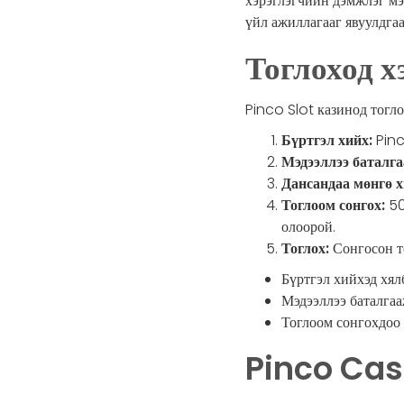
хэрэглэгчийн дэмжлэг мэ
үйл ажиллагааг явуулдга
Тоглоход х
Pinco Slot казинод тогло
Бүртгэл хийх:
Pinc
Мэдээллээ баталга
Дансандаа мөнгө х
Тоглоом сонгох:
50
олоорой.
Тоглох:
Сонгосон то
Бүртгэл хийхэд хял
Мэдээллээ баталгаа
Тоглоом сонгохдоо 
Pinco Cas