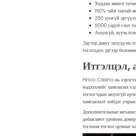
Хурдан мөнгө татан
150%-ийн тавтай м
250 үнэгүй эргүүл
5000 гаруй слот т
Аюулгүй, хууль ёс
Эдгээр давуу талууд нь 
тоглохдоо эдгээр боломж
Итгэлцэл, 
Pinco Casino нь хэрэглэ
мэдээллийг хамгаалах хэ
тоглогчдын аюулгүй орчи
хамгаалалт хийдэг учраас
Дополнительные механиз
добавляют уровень довер
тоглоом тоглох орчныг ха