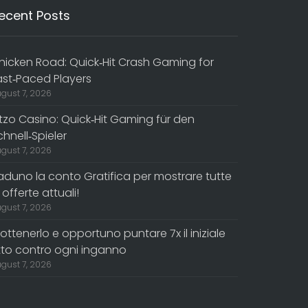
ecent Posts
hicken Road: Quick‑Hit Crash Gaming for
ast‑Paced Players
gust 7, 2026
itzo Casino: Quick‑Hit Gaming für den
chnell‑Spieler
gust 7, 2026
aduno la conto Gratifica per mostrare tutte
 offerte attuali!
gust 7, 2026
 ottenerlo e opportuno puntare 7x il iniziale
itto contro ogni inganno
gust 7, 2026