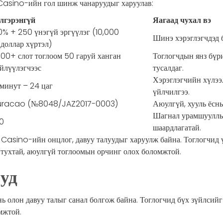
 Casino-ийн гол шинж чанаруудыг харуулав:
лгэрэнгүй
Яагаад чухал вэ
0% + 250 үнэгүй эргүүлэг (10,000
Шинэ хэрэглэгчдэд 
.доллар хүртэл)
00+ слот тоглоом 50 гаруй ханган
Тоглогчдын янз бүр
йлүүлэгчээс
тусалдаг.
Хэрэглэгчийн хүлээ
 минут – 24 цаг
үйлчилгээ.
racao (№8048/JAZ2017-0003)
Аюулгүй, хууль ёсн
Шагнал урамшууллы
0
шаардлагатай.
 Casino-ийн онцлог, давуу талуудыг харуулж байна. Тоглогчид
 тухтай, аюулгүй тоглоомын орчинг олох боломжтой.
уд
ь олон давуу талыг санал болгож байна. Тоглогчид бүх зүйлсийг
мжтой.