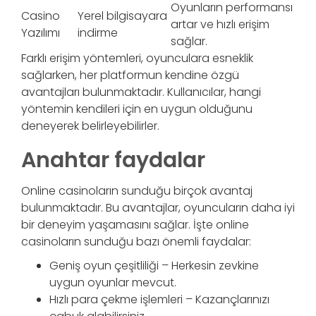
Oyunların performansı
Casino
Yerel bilgisayara
artar ve hızlı erişim
Yazılımı
indirme
sağlar.
Farklı erişim yöntemleri, oyunculara esneklik
sağlarken, her platformun kendine özgü
avantajları bulunmaktadır. Kullanıcılar, hangi
yöntemin kendileri için en uygun olduğunu
deneyerek belirleyebilirler.
Anahtar faydalar
Online casinoların sunduğu birçok avantaj
bulunmaktadır. Bu avantajlar, oyuncuların daha iyi
bir deneyim yaşamasını sağlar. İşte online
casinoların sunduğu bazı önemli faydalar:
Geniş oyun çeşitliliği – Herkesin zevkine
uygun oyunlar mevcut.
Hızlı para çekme işlemleri – Kazançlarınızı