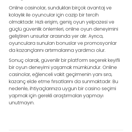
Online casinolar, sundukları birçok avantaj ve
kolaylık ile oyuncular için cazip bir tercih
olmaktadır. Hızlı erişim, geniş oyun yelpazesi ve
güçlü güvenlik önlemleri, online oyun deneyimini
geliştiren unsurlar arasında yer alır. Ayrıca,
oyunculara sunulan bonuslar ve promosyonlar
da kazançlarını artırmalarına yardımcı olur.
Sonuç olarak, güvenilir bir platform seçerek keyifli
bir oyun deneyimi yaşamak mümkündür. Online
casinolar, eğlenceli vakit geçirmenin yanı sıra,
kazanç elde etme fırsatlarını da sunmaktadır. Bu
nedenle, ihtiyaçlarınıza uygun bir casino seçimi
yapmak için gerekli araştırmaları yapmayı
unutmayın.