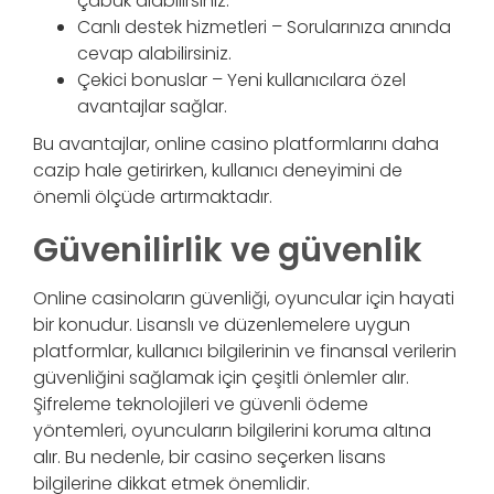
çabuk alabilirsiniz.
Canlı destek hizmetleri – Sorularınıza anında
cevap alabilirsiniz.
Çekici bonuslar – Yeni kullanıcılara özel
avantajlar sağlar.
Bu avantajlar, online casino platformlarını daha
cazip hale getirirken, kullanıcı deneyimini de
önemli ölçüde artırmaktadır.
Güvenilirlik ve güvenlik
Online casinoların güvenliği, oyuncular için hayati
bir konudur. Lisanslı ve düzenlemelere uygun
platformlar, kullanıcı bilgilerinin ve finansal verilerin
güvenliğini sağlamak için çeşitli önlemler alır.
Şifreleme teknolojileri ve güvenli ödeme
yöntemleri, oyuncuların bilgilerini koruma altına
alır. Bu nedenle, bir casino seçerken lisans
bilgilerine dikkat etmek önemlidir.