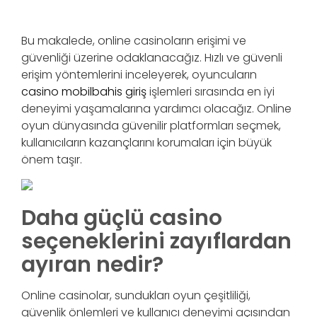
Bu makalede, online casinoların erişimi ve
güvenliği üzerine odaklanacağız. Hızlı ve güvenli
erişim yöntemlerini inceleyerek, oyuncuların
casino mobilbahis giriş
işlemleri sırasında en iyi
deneyimi yaşamalarına yardımcı olacağız. Online
oyun dünyasında güvenilir platformları seçmek,
kullanıcıların kazançlarını korumaları için büyük
önem taşır.
Daha güçlü casino
seçeneklerini zayıflardan
ayıran nedir?
Online casinolar, sundukları oyun çeşitliliği,
güvenlik önlemleri ve kullanıcı deneyimi açısından