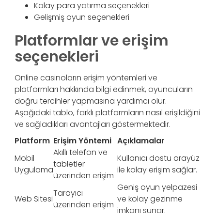
Kolay para yatırma seçenekleri
Gelişmiş oyun seçenekleri
Platformlar ve erişim
seçenekleri
Online casinoların erişim yöntemleri ve
platformları hakkında bilgi edinmek, oyuncuların
doğru tercihler yapmasına yardımcı olur.
Aşağıdaki tablo, farklı platformların nasıl erişildiğini
ve sağladıkları avantajları göstermektedir.
Platform
Erişim Yöntemi
Açıklamalar
Akıllı telefon ve
Mobil
Kullanıcı dostu arayüz
tabletler
Uygulama
ile kolay erişim sağlar.
üzerinden erişim
Geniş oyun yelpazesi
Tarayıcı
Web Sitesi
ve kolay gezinme
üzerinden erişim
imkanı sunar.