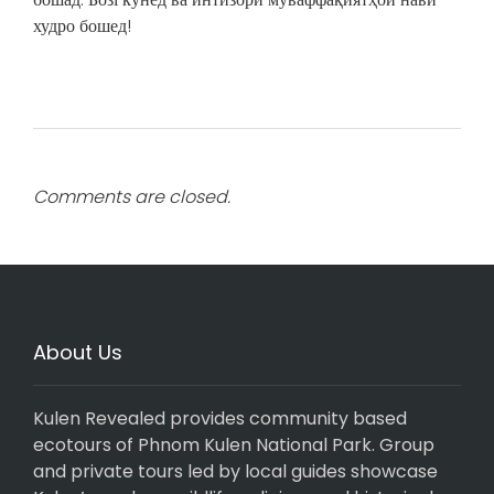
худро бошед!
Comments are closed.
About Us
Kulen Revealed provides community based
ecotours of Phnom Kulen National Park. Group
and private tours led by local guides showcase