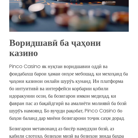
Воридшавӣ ба ҷаҳони
казино
Pinco Casino як нуқтаи воридшавии оддӣ ва
фоидабахш барои ҳамаи онҳое мебошад, ки мехоҳанд ба
ҷаҳони казинои онлайн шурӯъ кунанд. Ин платформа
бо интуитивӣ ва интерфейси корбарии қобили
идоракунии осон, ба бозигарон имкон медиҳад, ки
фавран пас аз бақайдгирӣ ва амалиёти молиявӣ ба бозӣ
шурӯъ намоянд. Бо вуҷуди рақобат, Pinco Casino бо
баҳои баланд дар миёни бозигарони тоҷик саҳм дорад.
Бозигарон метавонанд аз бисёр намудҳои бозӣ, аз
қабили слотоҳо, бозиҳои мизӣ ва бозиҳои зинда баҳра