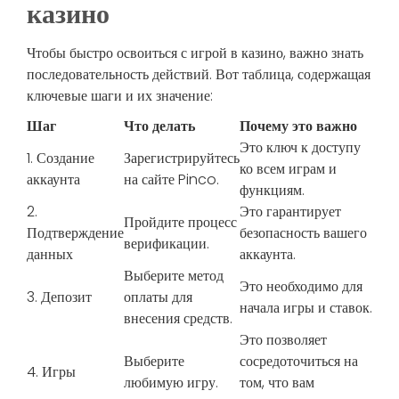
казино
Чтобы быстро освоиться с игрой в казино, важно знать
последовательность действий. Вот таблица, содержащая
ключевые шаги и их значение:
Шаг
Что делать
Почему это важно
Это ключ к доступу
1. Создание
Зарегистрируйтесь
ко всем играм и
аккаунта
на сайте Pinco.
функциям.
2.
Это гарантирует
Пройдите процесс
Подтверждение
безопасность вашего
верификации.
данных
аккаунта.
Выберите метод
Это необходимо для
3. Депозит
оплаты для
начала игры и ставок.
внесения средств.
Это позволяет
Выберите
сосредоточиться на
4. Игры
любимую игру.
том, что вам