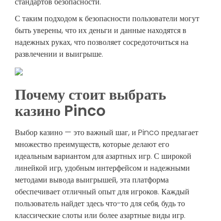
стандартов безопасности.
С таким подходом к безопасности пользователи могут
быть уверены, что их деньги и данные находятся в
надежных руках, что позволяет сосредоточиться на
развлечении и выигрыше.
Почему стоит выбрать
казино Pinco
Выбор казино — это важный шаг, и Pinco предлагает
множество преимуществ, которые делают его
идеальным вариантом для азартных игр. С широкой
линейкой игр, удобным интерфейсом и надежными
методами вывода выигрышей, эта платформа
обеспечивает отличный опыт для игроков. Каждый
пользователь найдет здесь что-то для себя, будь то
классические слоты или более азартные виды игр.