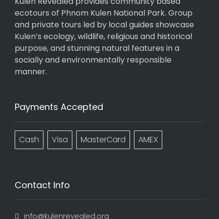
Kulen Revealed provides community based
ecotours of Phnom Kulen National Park. Group
and private tours led by local guides showcase
Kulen’s ecology, wildlife, religious and historical
purpose, and stunning natural features in a
socially and environmentally responsible
manner.
Payments Accepted
Cash
Visa
MasterCard
AMEX
Contact Info
info@kulenrevealed.org