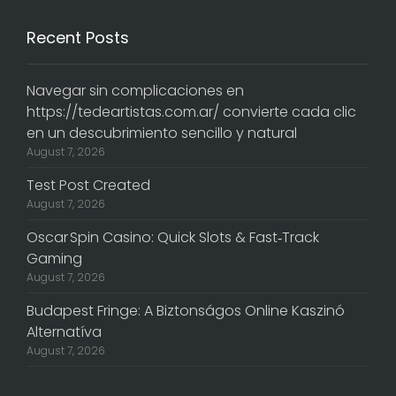
Recent Posts
Navegar sin complicaciones en
https://tedeartistas.com.ar/ convierte cada clic
en un descubrimiento sencillo y natural
August 7, 2026
Test Post Created
August 7, 2026
Oscar Spin Casino: Quick Slots & Fast‑Track
Gaming
August 7, 2026
Budapest Fringe: A Biztonságos Online Kaszinó
Alternatíva
August 7, 2026