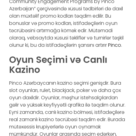
Community Engagement Programs by Pinco
Azerbaijan” çərçivəsində xüsusi tədbirləri də daxil
olan müxtəlif promo kodları təqdim edilir. Bu
bonuslar və promo kodları, istifadəçilərin oyun
təcrübəsini artırmağa kömək edir. Mütəmadi
olaraq, vebsaytda xüsusi təkliflər və turnirlər təşkil
olunur ki, bu da istifadəçilərin şansını artırır
Pinco
.
Oyun Seçimi və Canlı
Kazino
Pinco Azərbaycanın kazino seçimi genişdir. Bura
slot oyunları, rulet, blackjack, poker və daha çox
oyun daxildir. Oyunlar, məşhur istehsalçılardan
gəlir və yüksək keyfiyyətli qrafika ilə təqdim olunur.
Eyni zamanda, canlı kazino bölməsi, istifadəçilərə
real zamanlı kazino təcrübəsi təqdim edir. Burada
mütəxəssis krupiyerlərlə oyun oynamak
mümkündür. Oyunlar arasında seçim edərkən,