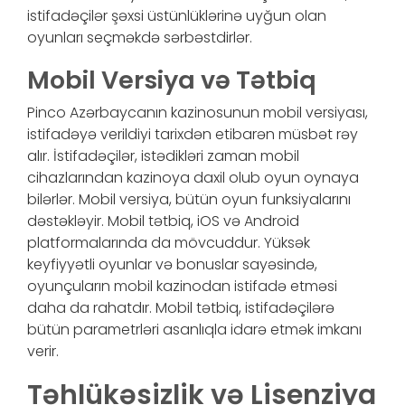
istifadəçilər şəxsi üstünlüklərinə uyğun olan
oyunları seçməkdə sərbəstdirlər.
Mobil Versiya və Tətbiq
Pinco Azərbaycanın kazinosunun mobil versiyası,
istifadəyə verildiyi tarixdən etibarən müsbət rəy
alır. İstifadəçilər, istədikləri zaman mobil
cihazlarından kazinoya daxil olub oyun oynaya
bilərlər. Mobil versiya, bütün oyun funksiyalarını
dəstəkləyir. Mobil tətbiq, iOS və Android
platformalarında da mövcuddur. Yüksək
keyfiyyətli oyunlar və bonuslar sayəsində,
oyunçuların mobil kazinodan istifadə etməsi
daha da rahatdır. Mobil tətbiq, istifadəçilərə
bütün parametrləri asanlıqla idarə etmək imkanı
verir.
Təhlükəsizlik və Lisenziya