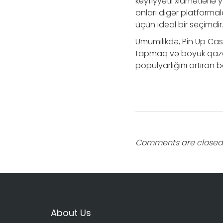
keyfiyyətli xidmətlərlə
onları digər platforma
üçün ideal bir seçimdir
Umumilikdə, Pin Up Casi
tapmaq və böyük qazan
populyarlığını artıran b
Comments are closed
About Us