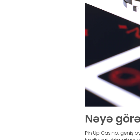
Nəyə görə
Pin Up Casino, geniş oy