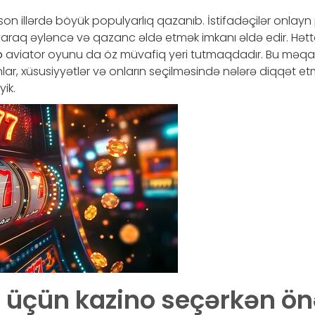
 son illərdə böyük populyarlıq qazanıb. İstifadəçilər onlay
araq əyləncə və qazanc əldə etmək imkanı əldə edir. Hətt
o
aviator oyunu da öz müvafiq yeri tutmaqdadır. Bu məqal
lar, xüsusiyyətlər və onların seçilməsində nələrə diqqət 
ik.
üçün kazino seçərkən ön