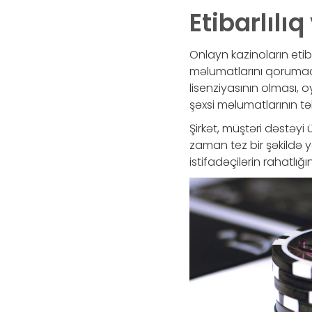
Etibarlılıq
Onlayn kazinoların etiba
məlumatlarını qorumaq 
lisenziyasının olması,
şəxsi məlumatlarının tə
Şirkət, müştəri dəstəyi
zaman tez bir şəkildə y
istifadəçilərin rahatlığını