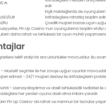
İstifadəçilərin həddən artıq itkil
00 ₼
edir.
Kiçik məbləğlərdə də oyunçuların çı
USD/EUR
İstifadəçilərə rahatlıq təqdim edir
N/RU
Çoxdilli müştəri bazası üçün uyğu
usiyyətlər, Pin Up Casino-nun oyunçularına təqdim etdiyi üst
uların daha rahat və təhlükəsiz bir oyun mühiti yaşamasını 
tajlar
rilərə təklif etdiyi bir sıra üstünlüklər mövcuddur. Bu avan
 – Müxtəlif seçimlər ilə hər zövqə uyğun oyunlar mövcuddu
təri xidməti – 24/7 müştəri dəstəyi ilə istifadəçilərin prob
hiti – Lisenziyalaşdırma və daxili təhlükəsizlik tədbirləri ilə
ifadəçilərə hər yerdən oyuna daxil olma imkanı yaradır.
ların Pin Up Casino-da rahat və məmnun bir təcrübə yaşa