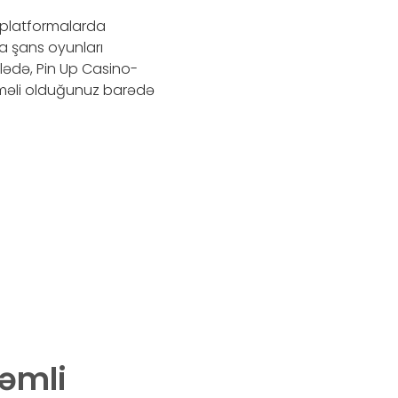
n platformalarda
a şans oyunları
ədə, Pin Up Casino-
etməli olduğunuz barədə
əmli