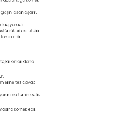
ərini azaltmağa kömək
xışını asanlaşdırır.
.
nluq yaradır.
ünlükləri əks etdirir.
təmin edir.
tajlar onları daha
r.
lemlərinə tez cavab
 qorunma təmin edilir.
masına kömək edir.