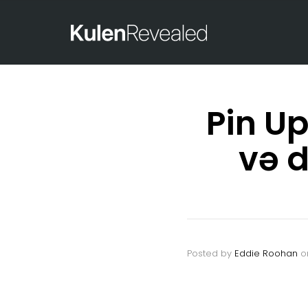
Pin Up
və d
Posted by
Eddie Roohan
o