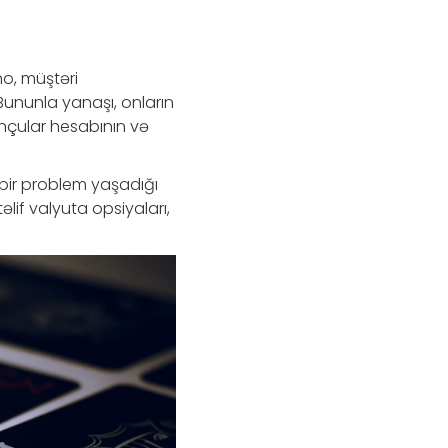
no, müştəri
Bununla yanaşı, onların
unçular hesabının və
 bir problem yaşadığı
lif valyuta opsiyaları,