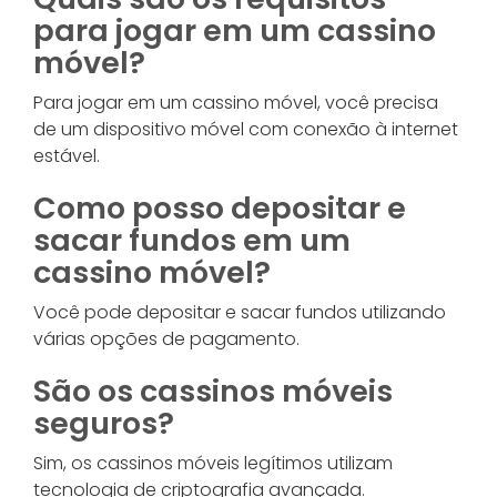
para jogar em um cassino
móvel?
Para jogar em um cassino móvel, você precisa
de um dispositivo móvel com conexão à internet
estável.
Como posso depositar e
sacar fundos em um
cassino móvel?
Você pode depositar e sacar fundos utilizando
várias opções de pagamento.
São os cassinos móveis
seguros?
Sim, os cassinos móveis legítimos utilizam
tecnologia de criptografia avançada.