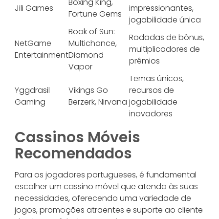
Boxing King,
Jili Games
impressionantes,
Fortune Gems
jogabilidade única
Book of Sun:
Rodadas de bônus,
NetGame
Multichance,
multiplicadores de
Entertainment
Diamond
prêmios
Vapor
Temas únicos,
Yggdrasil
Vikings Go
recursos de
Gaming
Berzerk, Nirvana
jogabilidade
inovadores
Cassinos Móveis
Recomendados
Para os jogadores portugueses, é fundamental
escolher um cassino móvel que atenda às suas
necessidades, oferecendo uma variedade de
jogos, promoções atraentes e suporte ao cliente