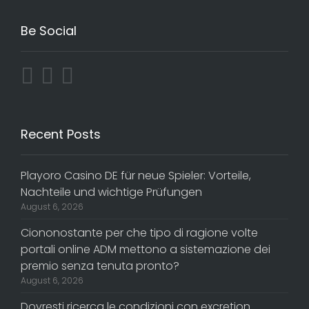
Be Social
Recent Posts
Playoro Casino DE für neue Spieler: Vorteile,
Nachteile und wichtige Prüfungen
August 6, 2026
Ciononostante per che tipo di ragione volte
portali online ADM mettono a sistemazione dei
premio senza tenuta pronto?
August 6, 2026
Dovresti ricerca le condizioni con excretion