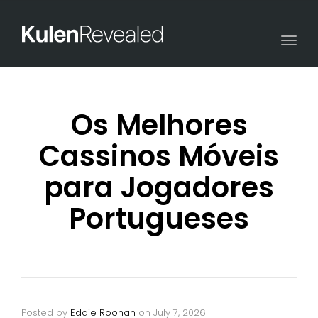
Togg
navi
Os Melhores
Cassinos Móveis
para Jogadores
Portugueses
Posted by
Eddie Roohan
on
July 7, 2026