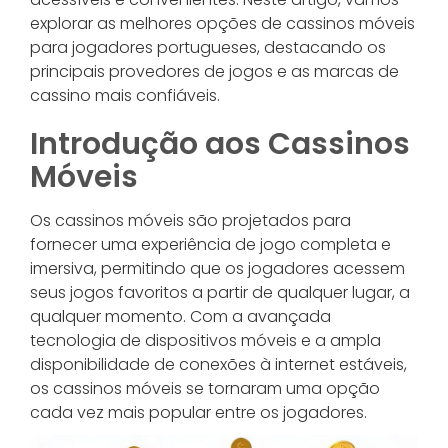
explorar as melhores opções de cassinos móveis
para jogadores portugueses, destacando os
principais provedores de jogos e as marcas de
cassino mais confiáveis.
Introdução aos Cassinos
Móveis
Os cassinos móveis são projetados para
fornecer uma experiência de jogo completa e
imersiva, permitindo que os jogadores acessem
seus jogos favoritos a partir de qualquer lugar, a
qualquer momento. Com a avançada
tecnologia de dispositivos móveis e a ampla
disponibilidade de conexões à internet estáveis,
os cassinos móveis se tornaram uma opção
cada vez mais popular entre os jogadores.