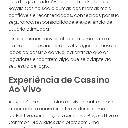
de alta qualidade. Avocasino, True Fortune e
Royale Casino são algumas das marcas mais
confiáveis e recomendadas, conhecidas por sua
segurança, responsabilidade e experiência de
usuário otimizada.
Esses cassinos móveis oferecem uma ampla
gama de jogos, incluindo slots, jogos de mesa e
jogos de cassino ao vivo, garantindo que os
jogadores encontrem algo que se adapte ao
seu estilo de jogo.
Experiência de Cassino
Ao Vivo
A experiência de cassino ao vivo é outro aspecto
importante a considerar. Provedores como
NetEnt Live, com opções como Live Beyond Live e
Common Draw Blackjack, oferecem uma