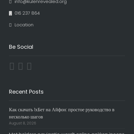
info@kulenrevealed.org
016 237 864
Location
Be Social
Recent Posts
Как скачать 1хБет на Айфон: простое руководство в
несколько шагов
August 8, 2026