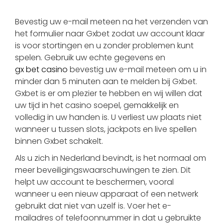
Bevestig uw e-mail meteen na het verzenden van
het formulier naar Gxbet zodat uw account klaar
is voor stortingen en u zonder problemen kunt
spelen. Gebruik uw echte gegevens en
gx bet casino
bevestig uw e-mail meteen om u in
minder dan 5 minuten aan te melden bij Gxbet.
Gxbet is er om plezier te hebben en wij willen dat
uw tijd in het casino soepel, gemakkelijk en
volledig in uw handen is. U verliest uw plaats niet
wanneer u tussen slots, jackpots en live spellen
binnen Gxbet schakelt.
Als u zich in Nederland bevindt, is het normaal om
meer beveiligingswaarschuwingen te zien. Dit
helpt uw account te beschermen, vooral
wanneer u een nieuw apparaat of een netwerk
gebruikt dat niet van uzelf is. Voer het e-
mailadres of telefoonnummer in dat u gebruikte