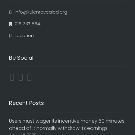
info@kulenrevealed.org
016 237 864
Location
Be Social
Recent Posts
Users must wager its incentive money 60 minutes
ahead of it normally withdraw its earnings
August 8, 2026