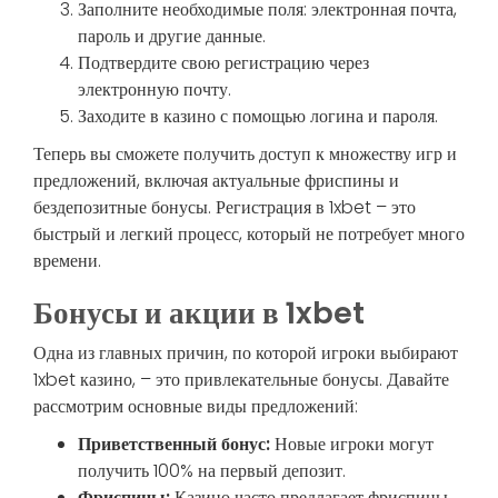
Заполните необходимые поля: электронная почта,
пароль и другие данные.
Подтвердите свою регистрацию через
электронную почту.
Заходите в казино с помощью логина и пароля.
Теперь вы сможете получить доступ к множеству игр и
предложений, включая актуальные фриспины и
бездепозитные бонусы. Регистрация в 1xbet – это
быстрый и легкий процесс, который не потребует много
времени.
Бонусы и акции в 1xbet
Одна из главных причин, по которой игроки выбирают
1xbet казино, – это привлекательные бонусы. Давайте
рассмотрим основные виды предложений:
Приветственный бонус:
Новые игроки могут
получить 100% на первый депозит.
Фриспины:
Казино часто предлагает фриспины