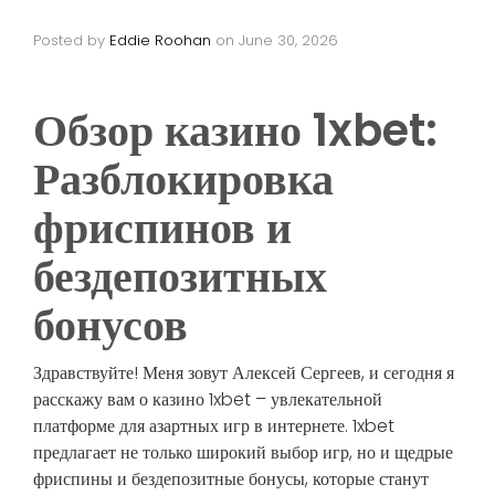
Posted by
Eddie Roohan
on
June 30, 2026
Обзор казино 1xbet:
Разблокировка
фриспинов и
бездепозитных
бонусов
Здравствуйте! Меня зовут Алексей Сергеев, и сегодня я
расскажу вам о казино 1xbet – увлекательной
платформе для азартных игр в интернете. 1xbet
предлагает не только широкий выбор игр, но и щедрые
фриспины и бездепозитные бонусы, которые станут