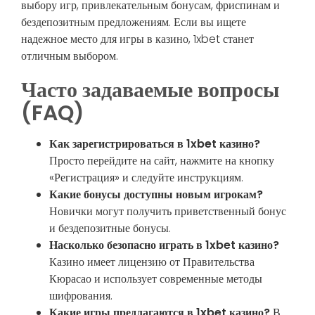
выбору игр, привлекательным бонусам, фриспинам и
бездепозитным предложениям. Если вы ищете
надежное место для игры в казино, 1xbet станет
отличным выбором.
Часто задаваемые вопросы
(FAQ)
Как зарегистрироваться в 1xbet казино?
Просто перейдите на сайт, нажмите на кнопку
«Регистрация» и следуйте инструкциям.
Какие бонусы доступны новым игрокам?
Новички могут получить приветственный бонус
и бездепозитные бонусы.
Насколько безопасно играть в 1xbet казино?
Казино имеет лицензию от Правительства
Кюрасао и использует современные методы
шифрования.
Какие игры предлагаются в 1xbet казино?
В