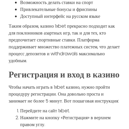
Возможность делать ставки на спорт
Привлекательные бонусы и фриспины
Доступный интерфейс на русском языке
Таким образом, казино 1xbet прекрасно подходит как
для поклонников азартных игр, так и для тех, кто
предпочитает спортивные ставки. Платформа
поддерживает множество платежных систем, что делает
процесс депозитов и withdrawals максимально
удобным.
Регистрация и вход в казино
Чтобы начать играть в 1xbet казино, нужно пройти
процедуру регистрации. Она довольно проста и
занимает не более 5 минут. Вот пошаговая инструкция:
Перейдите на сайт 1xbet.
Нажмите на кнопку «Регистрация» в верхнем
правом углу.