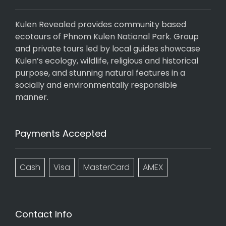
Kulen Revealed provides community based
ecotours of Phnom Kulen National Park. Group
and private tours led by local guides showcase
Kulen’s ecology, wildlife, religious and historical
purpose, and stunning natural features in a
socially and environmentally responsible
manner.
Payments Accepted
Cash
Visa
MasterCard
AMEX
Contact Info