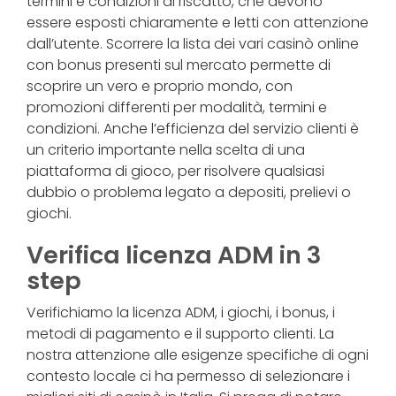
termini e condizioni di riscatto, che devono
essere esposti chiaramente e letti con attenzione
dall’utente. Scorrere la lista dei vari casinò online
con bonus presenti sul mercato permette di
scoprire un vero e proprio mondo, con
promozioni differenti per modalità, termini e
condizioni. Anche l’efficienza del servizio clienti è
un criterio importante nella scelta di una
piattaforma di gioco, per risolvere qualsiasi
dubbio o problema legato a depositi, prelievi o
giochi.
Verifica licenza ADM in 3
step
Verifichiamo la licenza ADM, i giochi, i bonus, i
metodi di pagamento e il supporto clienti. La
nostra attenzione alle esigenze specifiche di ogni
contesto locale ci ha permesso di selezionare i