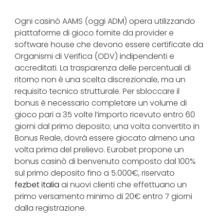
Ogni casinò AAMS (oggi ADM) opera utilizzando
piattaforme di gioco fornite da provider e
software house che devono essere certificate da
Organismi di Verifica (ODV) indipendenti e
accreditati. La trasparenza delle percentuali di
ritorno non è una scelta discrezionale, ma un
requisito tecnico strutturale. Per sbloccare il
bonus è necessario completare un volume di
gioco pari a 35 volte l’importo ricevuto entro 60
giorni dal primo deposito; una volta convertito in
Bonus Reale, dovrà essere giocato almeno una
volta prima del prelievo. Eurobet propone un
bonus casinò di benvenuto composto dal 100%
sul primo deposito fino a 5.000€, riservato
fezbet italia
ai nuovi clienti che effettuano un
primo versamento minimo di 20€ entro 7 giorni
dalla registrazione.