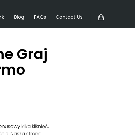
rk
Blog
FAQs
Contact Us
ne Graj
armo
bonusowy
kilka kliknięć,
śnie. Nasza strona