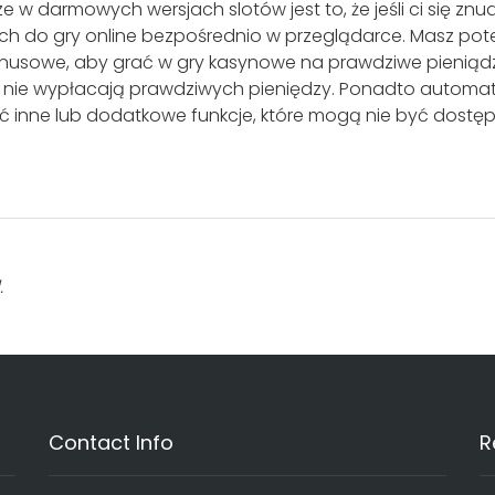
 w darmowych wersjach slotów jest to, że jeśli ci się znud
 do gry online bezpośrednio w przeglądarce. Masz pote
nusowe, aby grać w gry kasynowe na prawdziwe pieniąd
nie wypłacają prawdziwych pieniędzy. Ponadto automa
 inne lub dodatkowe funkcje, które mogą nie być dostęp
.
Contact Info
R