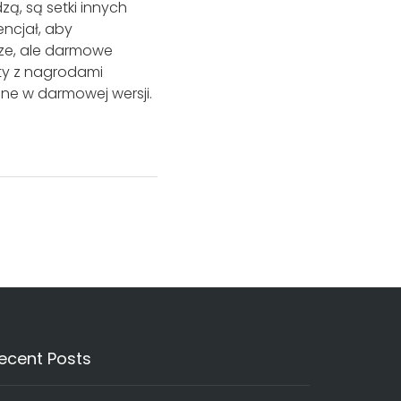
zą, są setki innych
ncjał, aby
ze, ale darmowe
ty z nagrodami
ne w darmowej wersji.
ecent Posts