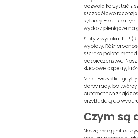
pozwala korzystać z sz
szczegółowe recenzje 
sytuacji – a co za ty
wydasz pieniądze na g
Sloty z wysokim RTP (R
wypłaty. Różnorodność
szeroka paleta metod 
bezpieczeństwo. Nasz
kluczowe aspekty, któ
Mimo wszystko, gdyby k
dałby rady, bo twórcy r
automatach znajdzies
przykładają do wyboru
Czym są d
Naszą misją jest odkry