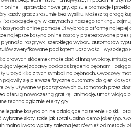
 również bezpieczeństwo na najwyższym poziomie! Szymo
n online – sprawdza nowe gry, opisuje promocje i przek
tóry każdy gracz zrozumie bez wysiłku. Możesz tą drogą ku
 Rozpoczęcie gry w kasynach z naszego rankingu zajmuje 
ch kasynach online pomoże Ci wybrać platformę najlepi
ze najlepsze kasyna online zostały przetestowane przez p
płynności rozgrywki, szerokiego wyboru automatów typu
 tytułów zweryfikowane pod kątem uczciwości i wysokiego 
kolorowych siódemek może dać ci inną wypłatę. Imitują 
ecując więcej zabawy podczas kręcenia bębnami i osiąg
eży ułożyć kilka z tych symboli na bębnach. Owocowy mo
 pojawiły się pierwsze fizyczne automaty do gier. Klasyc
óre były używane w początkowych automatach przez dos
o oferują nowoczesną grafikę i animację, umożliwiając ba
ne technologicznie efekty gry.
ne legalne kasyno online działające na terenie Polski. To
ybrane sloty, takie jak Total Casino demo joker (np. ‘Go 
Minimalna kwota wpłaty zależna jest również od metody pł