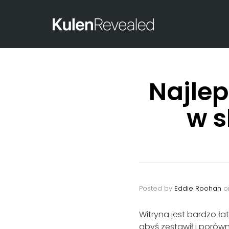
Najlep
w s
Posted by
Eddie Roohan
o
Witryna jest bardzo ła
abyś zestawił i porów