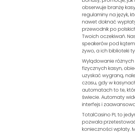
bonusy, promocje, jak
obserwuje branżę kasy
regulaminy na język, k
nawet doknać wypłaty.
przewodnik po polski
Twoich oczekiwań. Nas
speakerów pod kątem 
żywo, a ich biblioteki
Wylądowanie różnych 
fizycznych kasyn, obi
uzyskać wygraną, nal
czasu, gdy w kasynach
automatach to te, kt
świecie. Automaty wide
interfejs i zaawansowa
TotalCasino PL to jedy
pozwala przetestować w
konieczności wpłaty. 