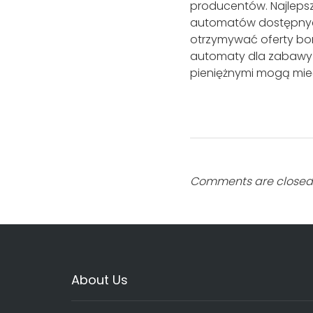
producentów. Najlepsze
automatów dostępnych
otrzymywać oferty bo
automaty dla zabawy 
pieniężnymi mogą mieć
Comments are closed
About Us