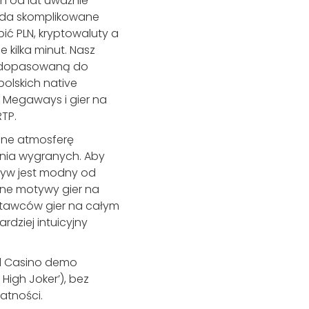
n od lat uważnie
łada skomplikowane
pić PLN, kryptowaluty a
kilka minut. Nasz
ej dopasowaną do
olskich native
 Megaways i gier na
RTP.
one atmosferę
ania wygranych. Aby
tyw jest modny od
zne motywy gier na
tawców gier na całym
rdziej intuicyjny
tal Casino demo
High Joker’), bez
atności.