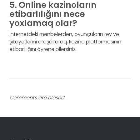
5. Online kazinoların
etibarlılığını necə
yoxlamaq olar?
İnternetdəki mənbələrdən, oyunçuların rəy və
şikayətlərini araşdıraraq, kazino platformasının
etibarlılığını öyrənə bilərsiniz.
Comments are closed.