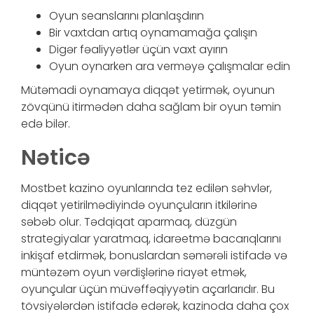
Oyun seanslarını planlaşdırın
Bir vaxtdan artıq oynamamağa çalışın
Digər fəaliyyətlər üçün vaxt ayırın
Oyun oynarken ara verməyə çalışmalar edin
Mütəmadi oynamaya diqqət yetirmək, oyunun
zövqünü itirmədən daha sağlam bir oyun təmin
edə bilər.
Nəticə
Mostbet kazino oyunlarında tez edilən səhvlər,
diqqət yetirilmədiyində oyunçuların itkilərinə
səbəb olur. Tədqiqat aparmaq, düzgün
strategiyalar yaratmaq, idarəetmə bacarıqlarını
inkişaf etdirmək, bonuslardan səmərəli istifadə və
müntəzəm oyun vərdişlərinə riayət etmək,
oyunçular üçün müvəffəqiyyətin açarlarıdır. Bu
tövsiyələrdən istifadə edərək, kazinoda daha çox