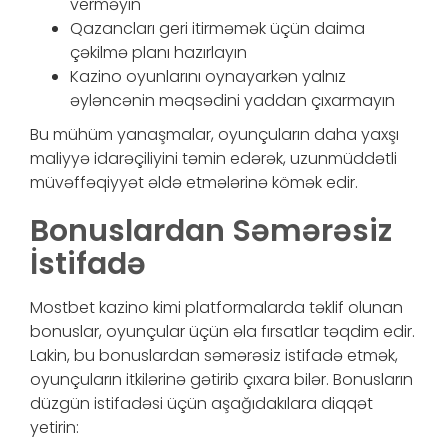
verməyin
Qazancları geri itirməmək üçün daima
çəkilmə planı hazırlayın
Kazino oyunlarını oynayarkən yalnız
əyləncənin məqsədini yaddan çıxarmayın
Bu mühüm yanaşmalar, oyunçuların daha yaxşı
maliyyə idarəçiliyini təmin edərək, uzunmüddətli
müvəffəqiyyət əldə etmələrinə kömək edir.
Bonuslardan Səmərəsiz
İstifadə
Mostbet kazino kimi platformalarda təklif olunan
bonuslar, oyunçular üçün əla fırsatlar təqdim edir.
Lakin, bu bonuslardan səmərəsiz istifadə etmək,
oyunçuların itkilərinə gətirib çıxara bilər. Bonusların
düzgün istifadəsi üçün aşağıdakılara diqqət
yetirin: