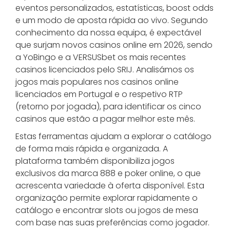
eventos personalizados, estatísticas, boost odds
e um modo de aposta rápida ao vivo. Segundo
conhecimento da nossa equipa, é expectável
que surjam novos casinos online em 2026, sendo
a YoBingo e a VERSUSbet os mais recentes
casinos licenciados pelo SRIJ. Analisámos os
jogos mais populares nos casinos online
licenciados em Portugal e o respetivo RTP
(retorno por jogada), para identificar os cinco
casinos que estão a pagar melhor este mês.
Estas ferramentas ajudam a explorar o catálogo
de forma mais rápida e organizada. A
plataforma também disponibiliza jogos
exclusivos da marca 888 e poker online, o que
acrescenta variedade à oferta disponível. Esta
organização permite explorar rapidamente o
catálogo e encontrar slots ou jogos de mesa
com base nas suas preferências como jogador.