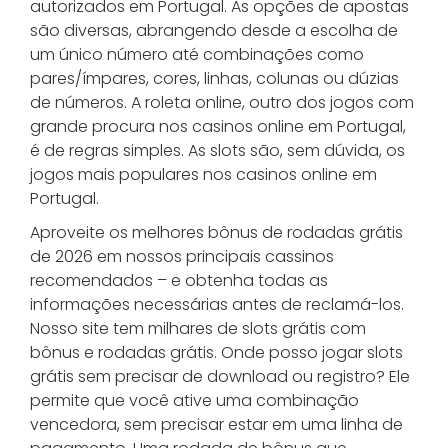
autorizados em Portugal. As opções de apostas
são diversas, abrangendo desde a escolha de
um único número até combinações como
pares/ímpares, cores, linhas, colunas ou dúzias
de números. A roleta online, outro dos jogos com
grande procura nos casinos online em Portugal,
é de regras simples. As slots são, sem dúvida, os
jogos mais populares nos casinos online em
Portugal.
Aproveite os melhores bônus de rodadas grátis
de 2026 em nossos principais cassinos
recomendados – e obtenha todas as
informações necessárias antes de reclamá-los.
Nosso site tem milhares de slots grátis com
bônus e rodadas grátis. Onde posso jogar slots
grátis sem precisar de download ou registro? Ele
permite que você ative uma combinação
vencedora, sem precisar estar em uma linha de