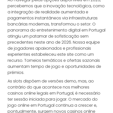
percebemos que a inovação tecnológica, como
a integração de realidade aumentada e
pagamentos instantâneos via infraestruturas
bancárias modernas, transformou o setor. O
panorama do entretenimento digital em Portugal
atingiu um patamar de sofisticação sem
precedentes neste ano de 2026. Nossa equipe
de jogadores apaixonados e profissionais
experientes estabeleceu este site como um
recurso. Torneios temáticos e ofertas sazonais
aumentam tempo de jogo e oportunidades de
prémios.
As slots dispõem de versões demo, mas, ao
contrário do que acontece nos melhores
casinos online legais em Portugal, é necessário
ter sessão iniciada para jogar. O mercado do
jogo online em Portugal continua a crescer e,
pontualmente, surgem novos casinos online