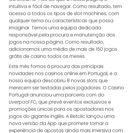
intuitiva e fácil de navegar. Como resultado, tem
acesso a todos os tipos de slot machines, com
qualquer tema ou características que possa
imaginar. Temos uma equipa dedicada
responsável pela procura e manutenção dos
jogos na nossa página. Como resultado,
adicionamos uma média de mais de 150 jogos
grátis de casino todos os meses.
Este mês fomos à procura das principais
novidades nos casinos online em Portugal, e a
nossa equipa descobriu 8 novas slots que
merecem ser testadas pelos jogadores. O Casino
Portugal anunciou uma parceria com do
Liverpool FC, que prevê eventos exclusivos e
promoções únicas para os apostadores nos
jogos do gigante inglês. A Betclic lançou uma
nova versão da App que promete tornar a
experiência de apostas ainda mais imersiva com