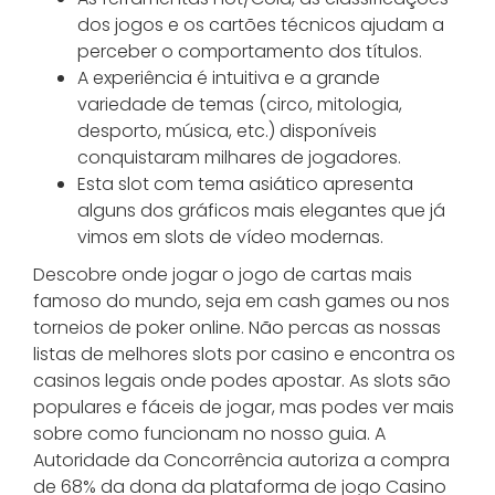
dos jogos e os cartões técnicos ajudam a
perceber o comportamento dos títulos.
A experiência é intuitiva e a grande
variedade de temas (circo, mitologia,
desporto, música, etc.) disponíveis
conquistaram milhares de jogadores.
Esta slot com tema asiático apresenta
alguns dos gráficos mais elegantes que já
vimos em slots de vídeo modernas.
Descobre onde jogar o jogo de cartas mais
famoso do mundo, seja em cash games ou nos
torneios de poker online. Não percas as nossas
listas de melhores slots por casino e encontra os
casinos legais onde podes apostar. As slots são
populares e fáceis de jogar, mas podes ver mais
sobre como funcionam no nosso guia. A
Autoridade da Concorrência autoriza a compra
de 68% da dona da plataforma de jogo Casino