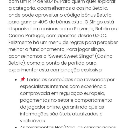
com um RTP de 98,41%. Para quem quer explorar
a categoria, aconselhamos o casino Betclic,
onde pode aproveitar o código bónus Betclic
para ganhar 40€ de bónus extra. O Slingo está
disponível em casinos como Solverde, Betclic ou
Casino Portugal, com apostas desde 0,20€.
Felizmente há um menu de regras para perceber
melhor o funcionamento. Para jogar slingo,
aconselhamos o “Sweet Sweet Slingo” (Casino
Betclic), como o ponto de partida para
experimentar esta combinação explosiva.
Todos os conteúdos são revisados por
especialistas internos com experiência
comprovada em regulação europeia,
pagamentos no setor e comportamento
do jogador online, garantindo que as
informações são úteis, atualizadas e
verificáveis.
As ferramentas Hot/Cold, as classificações