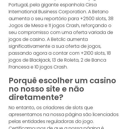
Portugal, pela gigante espanhola Cirsa
International Business Corporation. A Betano
aumenta o seu reportório para +2500 slots, 38
Jogos de Mesa e 11 jogos Crash, reforçando o
seu compromisso com uma oferta variada de
jogos de casino. A Betclic aumenta
significativamente a sua oferta de jogos,
passando agora a contar com +2100 slots, 18
jogos de Blackjack, 13 de Roleta, 2 de Banca
Francesa e 10 jogos Crash.
Porquê escolher um casino
no nosso site e não
diretamente?
No entanto, os criadores de slots que
apresentamos na nossa página são licenciados
pelas entidades reguladoras do jogo.
Certificamo-nos de que a nossa página é